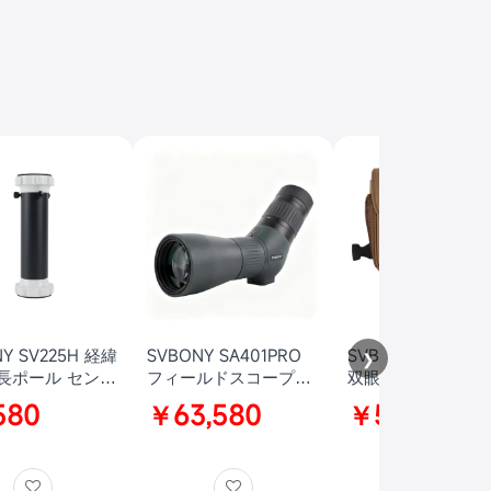
Y SV225H 経緯
SVBONY SA401PRO
SVBONY SA207 P
❯
長ポール センタ
フィールドスコープ
双眼鏡 8x42 APO 
ル 高さ240mm
15–35×56 ED镜头
レンズ 9.1°広角視野
580
￥63,580
￥56,780
ューブ デュアル
APO FMC全多层镀膜
ラットフィールド I
16 UNCネジ穴 汎
IPX7防水 野鸟观察 自
防水 防曇 Bak4プ
V225 経緯台と
然观察 星空观测 天体
ム FBMC 位相差
5T 三脚に対応 ア
观察
誘電体コーティング