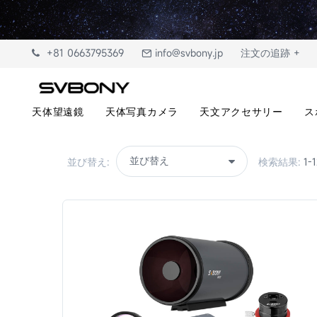
+81 0663795369
info@svbony.jp
注文の追跡 +
天体望遠鏡
天体写真カメラ
天文アクセサリー
ス
並び替え:
検索結果:
1-