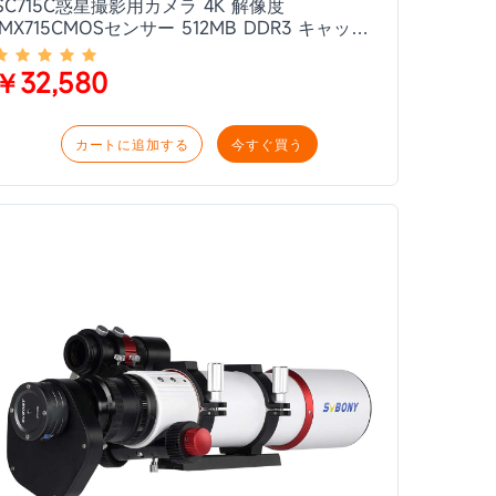
SC715C惑星撮影用カメラ 4K 解像度
IMX715CMOSセンサー 512MB DDR3 キャッシ
ュ ST4 オートガイダー インターフェース 惑星
の撮影 小さな深宇宙天体の撮影 顕微鏡写真
￥32,580
カートに追加する
今すぐ買う