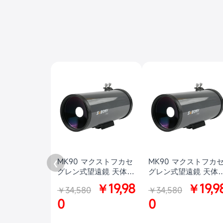
MK90 マクストフカセ
MK90 マクストフカ
❮
グレン式望遠鏡 天体望
グレン式望遠鏡 天体
遠鏡 月、惑星観測 初
遠鏡 月、惑星観測 初
￥19,98
￥19,9
￥34,580
￥34,580
心者SVBONY会員制度
心者SVBONY会員制
リニューアル記念！
0
リニューアル記念！
0
MK90特別価格キャン
MK90特別価格キャン
ペーン【訳ありアウト
ペーン【外箱訳あり】