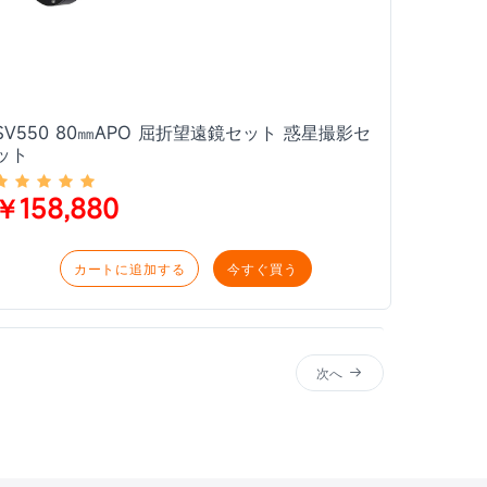
SV550 80㎜APO 屈折望遠鏡セット 惑星撮影セ
ット
￥158,880
カートに追加する
今すぐ買う
次へ