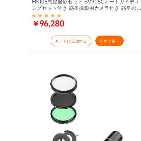
MK105惑星撮影セット SV905Cオートガイディ
ングセット付き 惑星撮影用カメラ付き 惑星の
影 土星の環 木星の縞模様 火星 プレセペ星団
￥96,280
カートに追加する
今すぐ買う