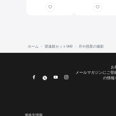
レット × 数量限定】
光学性能に影響なし｜
数量限定スペシャルア
ウトレット品 ｜早い
勝ち
ホーム
望遠鏡セット(44)
月や惑星の撮影
お
メールマガジンにご登
の情報
連絡先情報