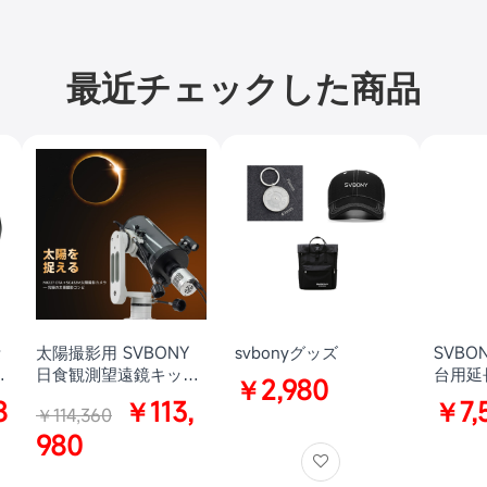
最近チェックした商品
売り切れ
セ
太陽撮影用 SVBONY
svbonyグッズ
SVBON
望
日食観測望遠鏡キット
台用延
￥2,980
MK127
ーポー
8
￥113,
￥7,
￥114,360
度
延長チ
980
3/8-
用性 S
SV22