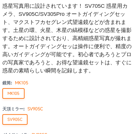
惑星写真用に設計されています！
SV705C
惑星用カ
メラ、
SV905C/SV305Pro
オートガイディングセッ
ト、マクストフカセグレン式望遠鏡などが含まれま
す。土星の環、火星、木星の縞模様などの惑星を撮影
するために設計されており、高精細惑星写真が撮れま
す。オートガイディングセッは操作に便利で、精度の
高いガイディングが可能です。初心者であろうとプロ
の写真家であろうと、お得な望遠鏡セットは、すぐに
惑星の素晴らしい瞬間を記録します。
鏡筒:
MK105
MK105
天頂ミラー:
SV905C
SV905C