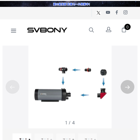
0
1
/
4