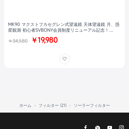
MK90 マクストフカセグレン式望遠鏡 天体望遠鏡 月、惑
星観測 初心者SVBONY会員制度リニューアル記念！
MK90特別価格キャンペーン【訳ありアウトレット × 数量
￥19,980
￥34,580
限定】
ホーム
フィルター (21)
ソーラーフィルター