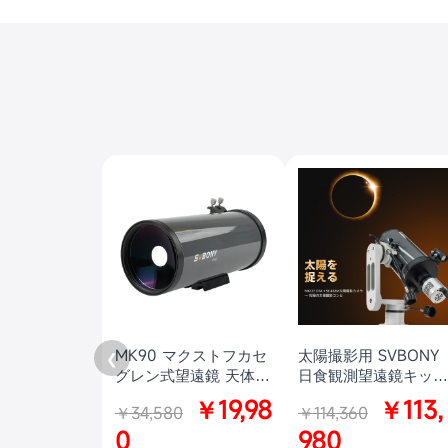
MK90 マクストフカセ
太陽撮影用 SVBONY
❮
グレン式望遠鏡 天体望
日食観測望遠鏡キット
遠鏡 月、惑星観測 初
MK127
￥19,98
￥113,
￥34,580
￥114,360
心者SVBONY会員制度
リニューアル記念！
0
980