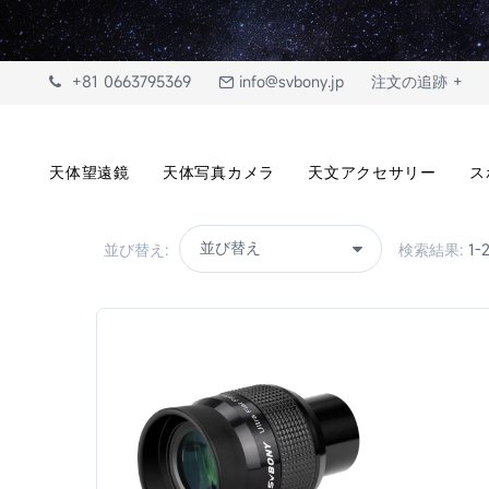
+81 0663795369
info@svbony.jp
注文の追跡 +
天体望遠鏡
天体写真カメラ
天文アクセサリー
ス
並び替え:
検索結果:
1-