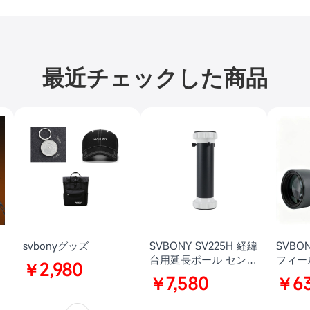
最近チェックした商品
売り切れ
svbonyグッズ
SVBONY SV225H 経緯
SVBON
台用延長ポール センタ
フィー
￥2,980
ーポール 高さ240mm
15–35×56
￥7,580
￥63
延長チューブ デュアル
APO 
3/8-16 UNCネジ穴 汎
IPX7