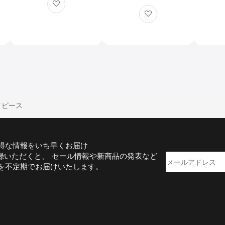
用性 SV225 経緯台と
然观察
SV225T 三脚に対応 ア
观察
ルミ製 軽量 天体観測
イピース
得な情報をいち早くお届け
録いただくと、 セール情報や新商品の発表など
を不定期でお届けいたします。