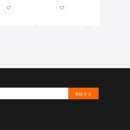
 星空观测 天体
ム FBMC 位相差補正
FBMC 位相差補正
誘電体コーティング 高
体コーティング 90
い集光力野鳥観察 スポ
上透過率 高い集光
ーツ観戦 旅行 自然観
鳥観察 スポーツ観
察 天体観測 野球
旅行 自然観察 天
（8x42mm）
測 野球（8x32mm
登録する