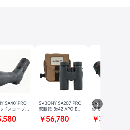
Y SA401PRO
SVBONY SA207 PRO
SVBONY SA207 
❯
ルドスコープ
双眼鏡 8x42 APO ED
鏡 8x32 APO ED
 ED镜头
レンズ 9.1°広角視野 フ
ズ 8.12°広角視野 
,580
￥56,780
￥34,680
FMC全多层镀膜
ラットフィールド IPX7
ットフィールド防水
防水 野鸟观察 自
防水 防曇 Bak4プリズ
曇 Bak4プリズム