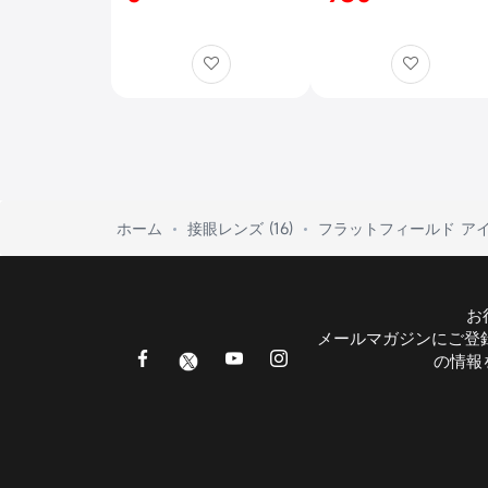
MK90特別価格キャン
ペーン【訳ありアウト
レット × 数量限定】
ホーム
接眼レンズ (16)
フラットフィールド ア
お
メールマガジンにご登
の情報