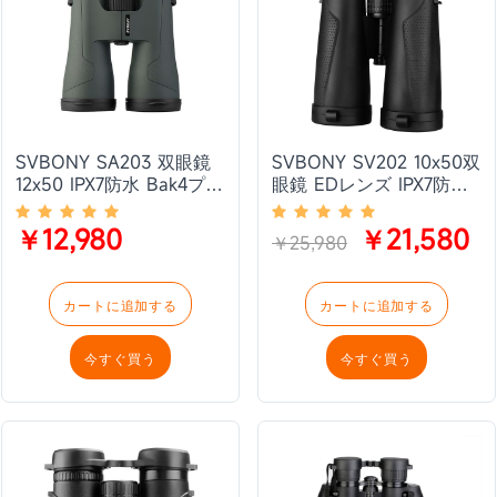
SVBONY SA203 双眼鏡
SVBONY SV202 10x50双
12x50 IPX7防水 Bak4プリ
眼鏡 EDレンズ IPX7防水
ズム付き FMC多層コー
Bak-4プリズム バードウ
ティングレンズ
ォッチング コンサート 競
￥12,980
￥21,580
￥25,980
技会 ハイキング
カートに追加する
カートに追加する
今すぐ買う
今すぐ買う