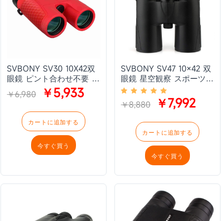
SVBONY SV30 10X42双
SVBONY SV47 10×42 双
眼鏡 ピント合わせ不要 ス
眼鏡 星空観察 スポーツ観
ポーツ観戦 運動会向き 赤
戦 野鳥観察向け
￥5,933
￥6,980
色
￥7,992
￥8,880
カートに追加する
カートに追加する
今すぐ買う
今すぐ買う