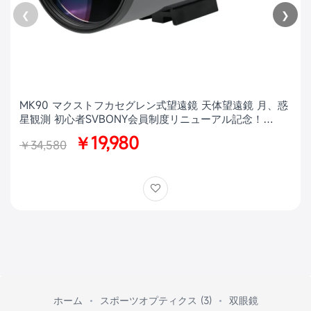
❮
❯
MK90 マクストフカセグレン式望遠鏡 天体望遠鏡 月、惑
星観測 初心者SVBONY会員制度リニューアル記念！
MK90特別価格キャンペーン【訳ありアウトレット × 数量
￥19,980
￥34,580
限定】
ホーム
スポーツオプティクス (3)
双眼鏡