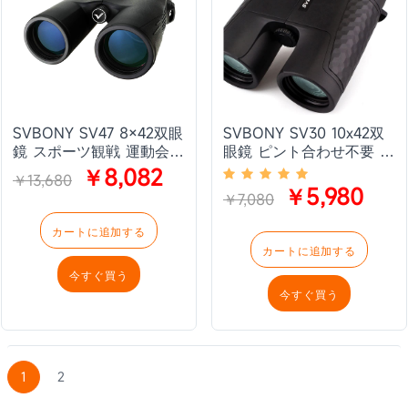
SVBONY SV47 8×42双眼
SVBONY SV30 10x42双
鏡 スポーツ観戦 運動会
眼鏡 ピント合わせ不要 コ
ライブ 自然観察向き
ンサート ライブ 運動会向
￥8,082
￥13,680
き
￥5,980
￥7,080
カートに追加する
カートに追加する
今すぐ買う
今すぐ買う
1
2