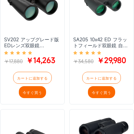
SV202 アップグレード版
SA205 10x42 ED フラッ
EDレンズ双眼鏡
トフィールド双眼鏡 自然
8x32/8x42/10x42 Bak4プ
観察 観光 スポーツ観戦用
リズム 広視野角 IPX7防水
野鳥観察
￥14,263
￥29,980
￥17,880
￥34,580
防曇 バードウォッチング
カートに追加する
カートに追加する
今すぐ買う
今すぐ買う