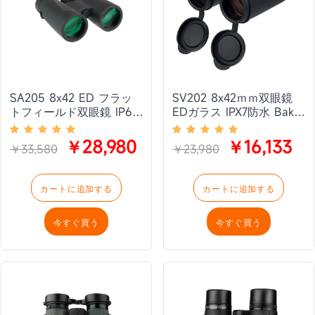
SA205 8x42 ED フラッ
SV202 8x42ｍｍ双眼鏡
トフィールド双眼鏡 IP67
EDガラス IPX7防水 Bak-4
防水および Bak4 プリズ
プリズム 野鳥観察 バード
ム 野鳥観察 自然観察
ウォッチング向け
￥28,980
￥16,133
￥33,580
￥23,980
カートに追加する
カートに追加する
今すぐ買う
今すぐ買う