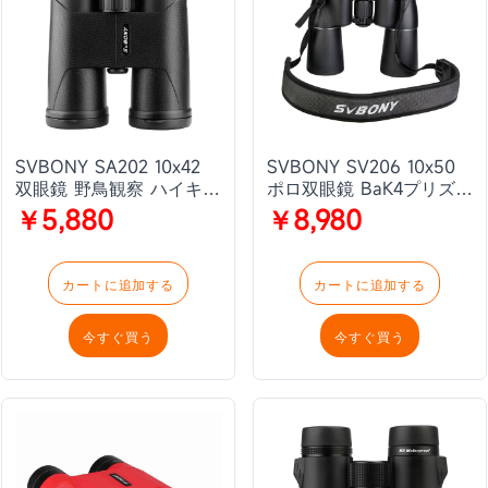
SVBONY SA202 10x42
SVBONY SV206 10x50
双眼鏡 野鳥観察 ハイキン
ポロ双眼鏡 BaK4プリズ
グ コンサート 観戦 野生
ム 広角
￥5,880
￥8,980
生物や自然観察向き
カートに追加する
カートに追加する
今すぐ買う
今すぐ買う