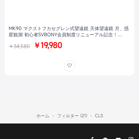
MK90 マクストフカセグレン式望遠鏡 天体望遠鏡 月、惑
星観測 初心者SVBONY会員制度リニューアル記念！
MK90特別価格キャンペーン【訳ありアウトレット × 数量
￥19,980
￥34,580
限定】
ホーム
フィルター (21)
CLS