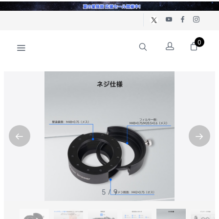
0
5
/
9