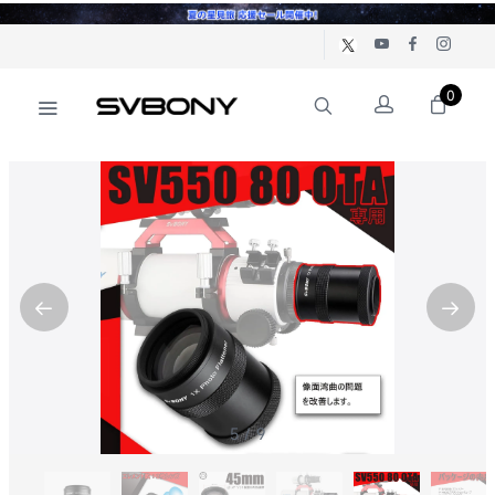
0
5
/
9