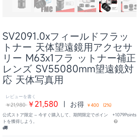
SV2091.0xフィールドフラッ
トナー 天体望遠鏡用アクセサ
リー M63x1フラ ットナー補正
レンズ SV55080mm望遠鏡対
応 天体写真用
レビューを書く
￥21,580
|
お得
￥21,980
￥400
(
2
%)
公式ストア限定 – 今すぐ購入して、期間限定でポイン
+1079Points
トを獲得しよう。