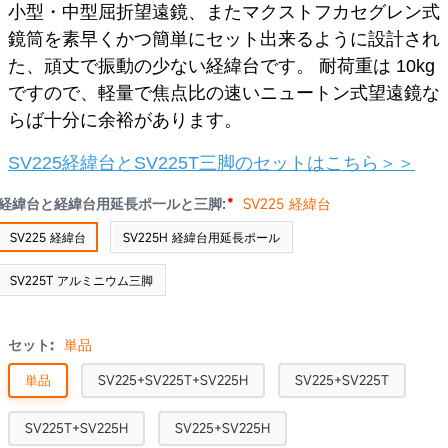
小型・中型屈折望遠鏡、またマクストフカセグレン式
鏡筒を素早くかつ簡単にセット出来るように設計され
た、頑丈で振動の少ない経緯台です。 耐荷重は 10kg
ですので、軽量で焦点比の速いニュートン式望遠鏡な
らば十分に余裕があります。
SV225経緯台とSV225T三脚のセットはこちら＞＞
経緯台と経緯台用延長ポ一ルと三脚:
*
SV225 経緯台
SV225 経緯台
SV225H 経緯台用延長ポール
SV225T アルミニウム三脚
セット:
単品
単品
SV225+SV225T+SV225H
SV225+SV225T
SV225T+SV225H
SV225+SV225H