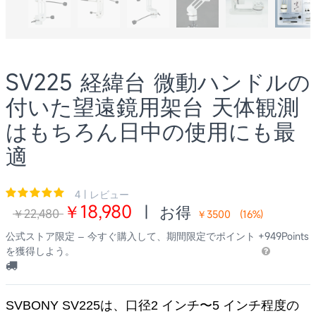
SV225 経緯台 微動ハンドルの
付いた望遠鏡用架台 天体観測
はもちろん日中の使用にも最
適
4 | レビュー
￥18,980
|
お得
￥22,480
￥3500
(
16
%)
公式ストア限定 – 今すぐ購入して、期間限定でポイント
+949Points
を獲得しよう。
SVBONY SV225は、口径2 インチ〜5 インチ程度の