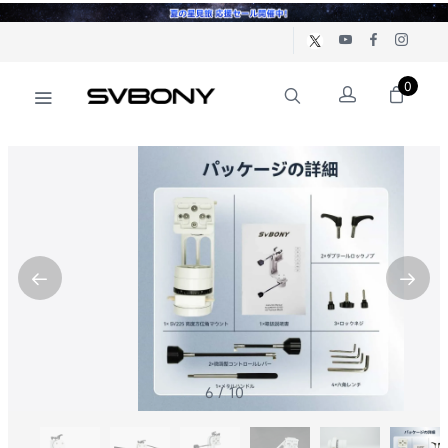
0
6
/
10