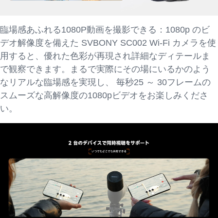
臨場感あふれる1080P動画を撮影できる：1080p のビ
デオ解像度を備えた SVBONY SC002 Wi-Fi カメラを使
用すると、優れた色彩が再現され詳細なディテールま
で観察できます。まるで実際にその場にいるかのよう
なリアルな臨場感を実現し、 毎秒25 ～ 30フレームの
スムーズな高解像度の1080pビデオをお楽しみくださ
い。