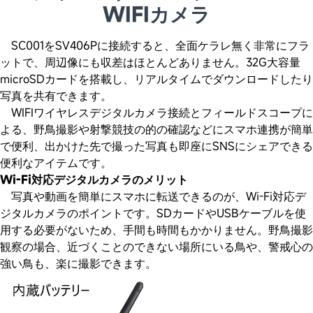
WIFIカメラ
SC001をSV406Pに接続すると、全面ケラレ無く非常にフラ
ットで、周辺像にも収差はほとんどありません。
32G大容量
microSDカードを搭載し、リアルタイムでダウンロードしたり
写真を共有できます。
WIFIワイヤレスデジタルカメラ接続とフィールドスコープに
よる、野鳥撮影や射撃競技の的の確認などにスマ
ホ連携が簡単
で便利、出かけた先で撮った写真も即座にSNSにシェアできる
便利なアイテムです。
Wi-Fi対応デジタルカメラのメリット
写真や動画を簡単にスマホに転送できるのが、Wi-Fi対応デ
ジタルカメラのポイントです。SDカードやUSB
ケーブルを使
用する必要がないため、手間も時間もかかりません。野鳥撮影
観察の場合、近づくことのできな
い場所にいる鳥や、警戒心の
強い鳥も、楽に撮影できます。