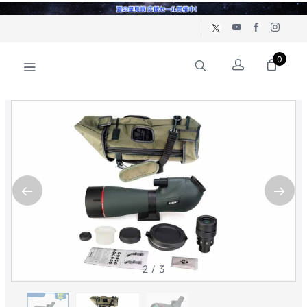
0
2
/
3