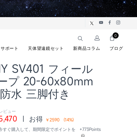
0
サポート
天体望遠鏡セット
新商品コラム
ブログ
NY SV401 フィール
プ 20-60x80mm
 防水 三脚付き
 レビュー
5,470
|
お得
￥2590
(
14
%)
 今すぐ購入して、期間限定でポイントを
+773Points