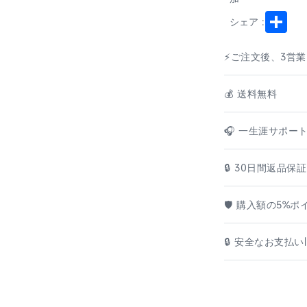
Shar
シェア :
⚡ご注文後、3営
💰️ 送料無料
🎧 一生涯サポー
🔒 30日間返品保証
🛡️ 購入額の5%
🔒 安全なお支払い|