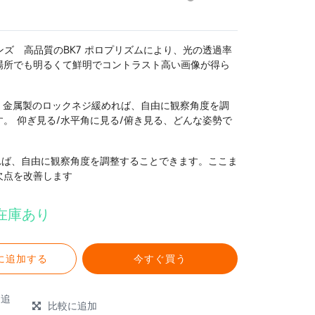
眼レンズ 高品質のBK7 ポロプリズムにより、光の透過率
場所でも明るくて鮮明でコントラスト高い画像が得ら
出来；金属製のロックネジ緩めれば、自由に観察角度を調
。 仰ぎ見る/水平角に見る/俯き見る、どんな姿勢で
めれば、自由に観察角度を調整することできます。ここま
欠点を改善します
在庫あり
に追加する
今すぐ買う
に追
比較に追加