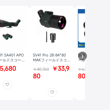
Y SA401 APO
SV41 Pro 28-84*80
SVBONY SV406P
❯
ールドスコープ
MAKフィールドスコー
ールドスコープ撮
 アーチェリー用
プ WIFIカメラ撮影セッ
ット WIFIカメラ
5,680
￥33,9
￥53
￥40,760
￥62,860
察用 野鳥観察
ト 野鳥撮影セット天体
ット スポッティン
撮影セット 射撃用スポ
80
コープ撮影セット 
80
ッティングスコープ 卓
スコ 野鳥撮影 野
上三脚付き 野生動物や
察 テーブル三脚付
野鳥の観察 天体観察
アーチェリー 射撃の標
的確認