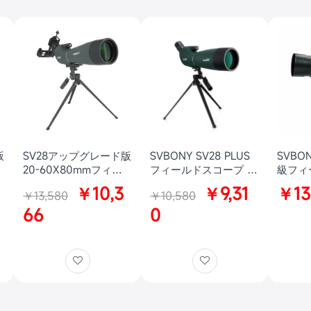
版
SV28アップグレード版
SVBONY SV28 PLUS
SVBON
20-60X80mmフィー
フィールドスコープ 野
級フィ
ルドスコープ スポッテ
鳥観察 アーチェリー付
セット
￥10,3
￥9,31
￥13
￥13,580
￥10,580
ー
ィングスコープ 射撃
き用 卓上三脚付き
自然観
スコープ 射撃 自然観
66
0
察 アーチェリー用 三
脚付き スマホアダプタ
ー付き