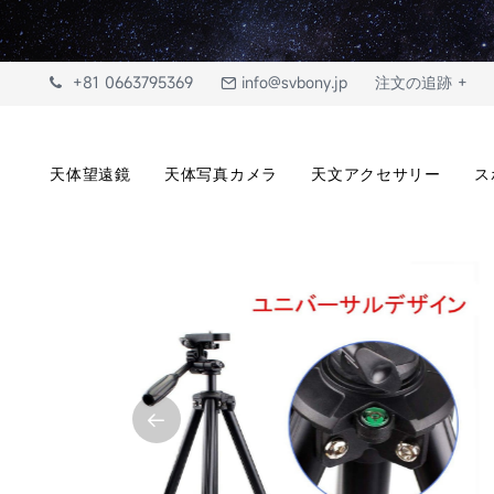
+81 0663795369
info@svbony.jp
注文の追跡 +
天体望遠鏡
天体写真カメラ
天文アクセサリー
ス