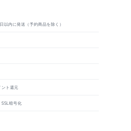
e
業日以内に発送（予約商品を除く）
ト
ポイント還元
 SSL暗号化