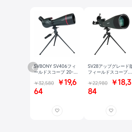
SVBONY SV406フィ
SV28アップグレード
❮
ールドスコープ 20-
フィールドスコープ
60x 80mm デュアルス
25-75x100mm 傾斜型
￥19,6
￥18,3
￥32,580
￥22,980
ピードフォーカス バー
野鳥観察 アーチェリ
ドウォッチング アーチ
64
狩猟 お月見
84
ェリースコープ FMC
IPX7防水 ターゲット観
測 射撃 シューティン
グ 野鳥観察 初心者向
けの星雲や星団の観測
におすすめ 三脚付き