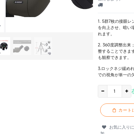
1. 5群7枚の接
7
を向上させ、暗い
れます。
2. 360度調整
整することできます
も観察できます。
3.ロックネジ緩
での視角が単一の
カート
お気に入り
加