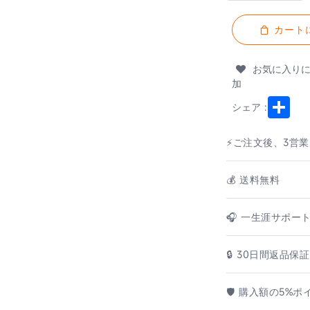
カート
お気に入り
加
Shar
シェア :
⚡ご注文後、3営
💰️ 送料無料
🎧 一生涯サポー
🔒 30日間返品保証
🛡️ 購入額の5%