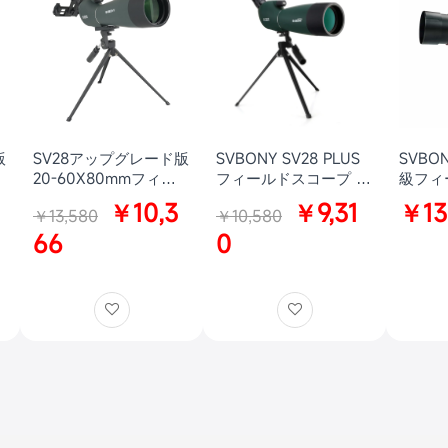
版
SV28アップグレード版
SVBONY SV28 PLUS
SVBON
20-60X80mmフィー
フィールドスコープ 野
級フィ
ルドスコープ スポッテ
鳥観察 アーチェリー付
セット
￥10,3
￥9,31
￥13
￥13,580
￥10,580
ー
ィングスコープ 射撃
き用 卓上三脚付き
自然観
スコープ 射撃 自然観
66
0
察 アーチェリー用 三
脚付き スマホアダプタ
ー付き