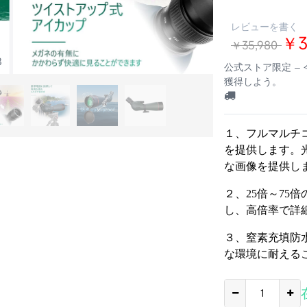
レビューを書く
￥3
￥35,980
8
公式ストア限定 –
獲得しよう。
１、フルマルチコ
を提供します。
な画像を提供し
２、25倍～75
し、高倍率で詳
３、窒素充填防
な環境に耐える