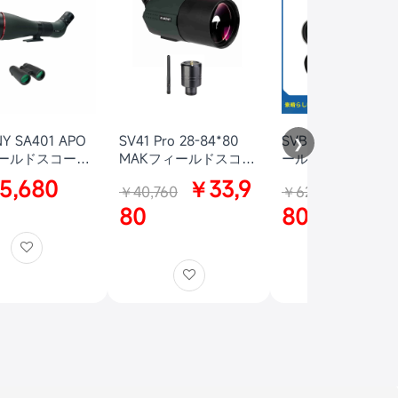
Y SA401 APO
SV41 Pro 28-84*80
SVBONY SV406P
❯
ールドスコープ
MAKフィールドスコー
ールドスコープ撮
 アーチェリー用
プ WIFIカメラ撮影セッ
ット WIFIカメラ
5,680
￥33,9
￥53
￥40,760
￥62,860
察用 野鳥観察
ト 野鳥撮影セット天体
ット スポッティン
撮影セット 射撃用スポ
80
コープ撮影セット 
80
ッティングスコープ 卓
スコ 野鳥撮影 野
上三脚付き 野生動物や
察 テーブル三脚付
野鳥の観察 天体観察
アーチェリー 射撃の標
的確認