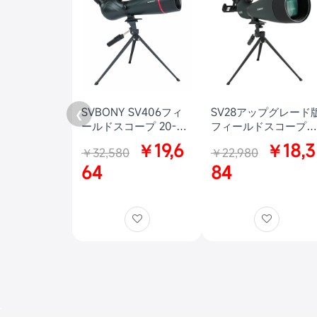
SVBONY SV406フィ
SV28アップグレード
❮
ールドスコープ 20-
フィールドスコープ
60x 80mm デュアルス
25-75x100mm 傾斜型
￥19,6
￥18,3
￥32,580
￥22,980
ピードフォーカス バー
野鳥観察 アーチェリ
ドウォッチング アーチ
64
狩猟 お月見
84
ェリースコープ FMC
IPX7防水 ターゲット観
測 射撃 シューティン
グ 野鳥観察 初心者向
けの星雲や星団の観測
におすすめ 三脚付き