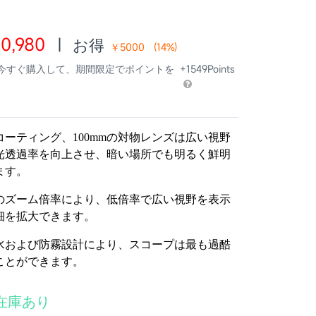
0,980
|
お得
￥5000
(
14
%)
 今すぐ購入して、期間限定でポイントを
+1549Points
ーティング、100mmの対物レンズは広い視野
光透過率を向上させ、暗い場所でも明るく鮮明
ます。
倍のズーム倍率により、低倍率で広い視野を表示
細を拡大できます。
水および防霧設計により、スコープは最も過酷
ことができます。
在庫あり