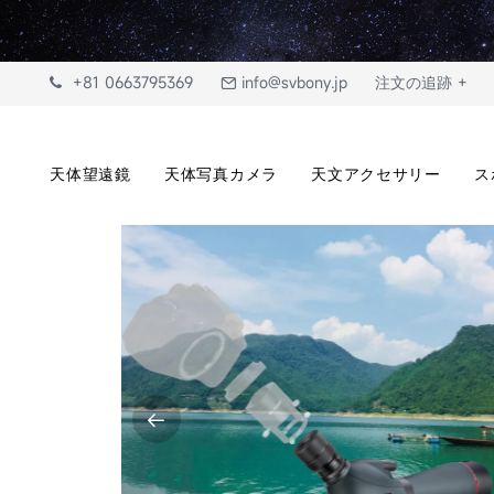
+81 0663795369
info@svbony.jp
注文の追跡 +
天体望遠鏡
天体写真カメラ
天文アクセサリー
ス