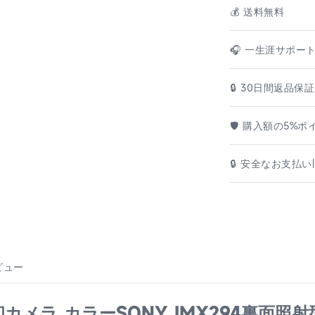
💰️ 送料無料
🎧 一生涯サポー
🔒 30日間返品保証
🛡️ 購入額の5%
🔒 安全なお支払い|
ビュー
冷却カメラ カラーSONY IMX294裏面