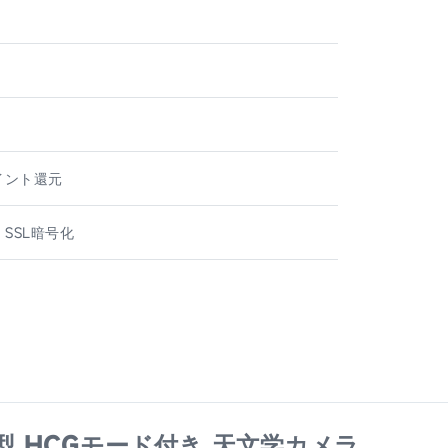
ト
ポイント還元
 SSL暗号化
照射型 HCGモード付き 天文学カメラ