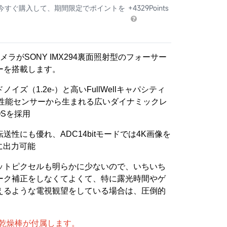
 今すぐ購入して、期間限定でポイントを
+4329Points
カメラがSONY IMX294裏面照射型のフォーサー
ーを搭載します。
イズ（1.2e-）と高いFullWellキャパシティ
高性能センサーから生まれる広いダイナミックレ
OSを採用
送性にも優れ、ADC14bitモードでは4K画像を
.0に出力可能
ットピクセルも明らかに少ないので、いちいち
ーク補正をしなくてよくて、特に露光時間やゲ
えるような電視観望をしている場合は、圧倒的
乾燥棒が付属します。