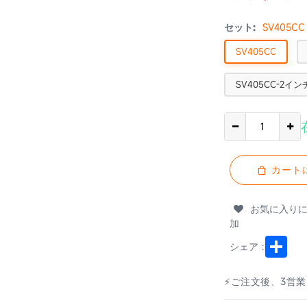
セット:
SV405CC
SV405CC
SV405CC-2イン
カート
お気に入り
加
Shar
シェア :
⚡ご注文後、3営