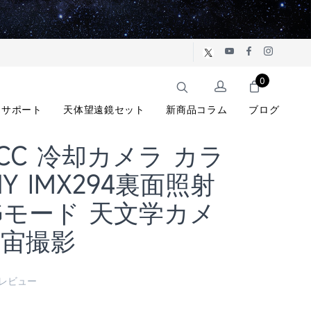
0
サポート
天体望遠鏡セット
新商品コラム
ブログ
5CC 冷却カメラ カラ
NY IMX294裏面照射
CGモード 天文学カメ
宇宙撮影
 レビュー