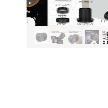
5
/
1