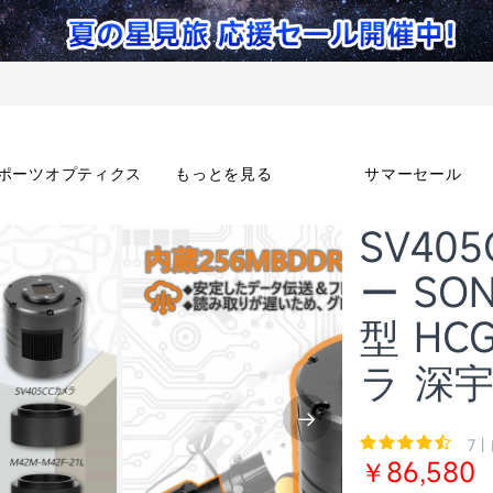
ポーツオプティクス
もっとを見る
サマーセール
SV40
ー SO
型 H
ラ 深
7 |
￥86,580