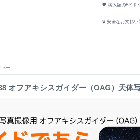
🛡️ 購入額の5%
🔒 安全なお支払い|
ビュー
238 オフアキシスガイダー（OAG）天体