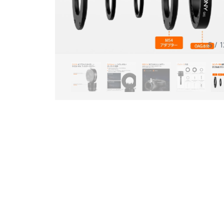
5
/
1