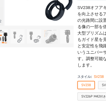
SV238オフ
を向上させる
の光路間に設
2
る像の一部を
大型プリズム
もガイド星を
と安定性を飛躍
いうユニバー
す。調整可能
します。
スタイル:
SV238
SV238
S
SV226P M42