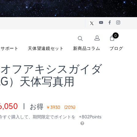
0
サポート
天体望遠鏡セット
新商品コラム
ブログ
38 オフアキシスガイダ
AG）天体写真用
6,050
|
お得
￥3930
(
20
%)
 今すぐ購入して、期間限定でポイントを
+802Points