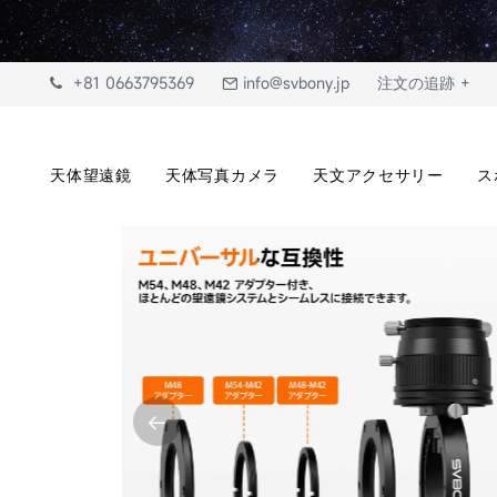
+81 0663795369
info@svbony.jp
注文の追跡 +
天体望遠鏡
天体写真カメラ
天文アクセサリー
ス