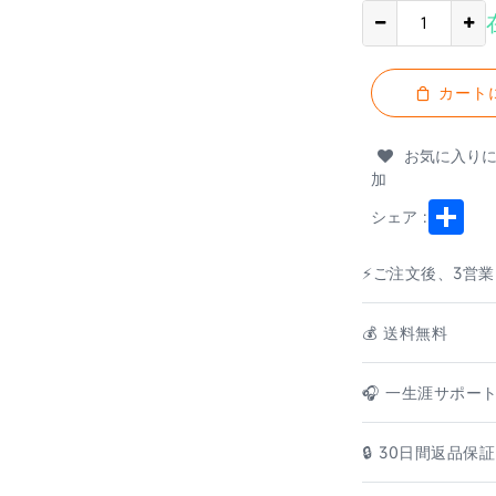
カート
お気に入り
加
Shar
シェア :
⚡ご注文後、3営
💰️ 送料無料
🎧 一生涯サポー
🔒 30日間返品保証