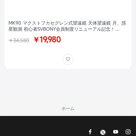
MK90 マクストフカセグレン式望遠鏡 天体望遠鏡 月、惑
星観測 初心者SVBONY会員制度リニューアル記念！
MK90特別価格キャンペーン【訳ありアウトレット × 数量
￥19,980
￥34,580
限定】
ホーム