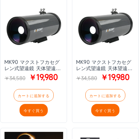
MK90 マクストフカセグ
MK90 マクストフカセグ
レン式望遠鏡 天体望遠鏡
レン式望遠鏡 天体望遠鏡
月、惑星観測 初心者
月、惑星観測 初心者
￥19,980
￥19,980
￥34,580
￥34,580
SVBONY会員制度リニュ
SVBONY会員制度リニュ
ーアル記念！MK90特別価
ーアル記念！MK90特別価
格キャンペーン【訳あり
格キャンペーン【訳あり
カートに追加する
カートに追加する
アウトレット × 数量限
アウトレット × 数量限
定】
定】
今すぐ買う
今すぐ買う