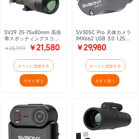
SV29 25-75x80mm 高倍
SV305C Pro 天体カメラ
率スポッティングスコー
IMX662 USB 3.0 1.25イ
プキット
ンチ 0.7e-低ノイズ ST4
￥21,580
￥29,980
￥25,999
ガイド付きカラーカメ
ラ。惑星撮影、天体画
像、EAA に適していま
カートに追加する
カートに追加する
す。
今すぐ買う
今すぐ買う