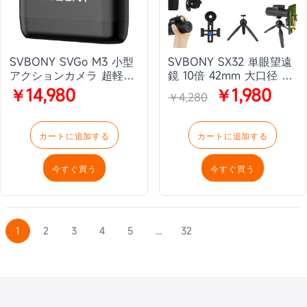
SVBONY SVGo M3 小型
SVBONY SX32 単眼望遠
アクションカメラ 超軽量
鏡 10倍 42mm 大口径 高
43g 4K30fps 300分録画
倍率 小型 256g スマホ対
￥14,980
￥1,980
￥4,280
内蔵 64GB 10m防水 本体
応 メガネ対応 Bak4プリ
43℃発熱抑制 スマホ連携
ズム IPX5防水 単眼鏡 望
豊富なアクセサリーVlog
遠鏡 片手操作 ハイキング
カートに追加する
カートに追加する
カメラ 証拠撮影 会議 自
旅行 バードウォッチン 野
転車に最適
鳥観察 自然観察 コンサー
今すぐ買う
今すぐ買う
ト スポーツ観戦 革の質感
耐摩耗性（10x 42mm、ブ
ラック）
1
2
3
4
5
...
32