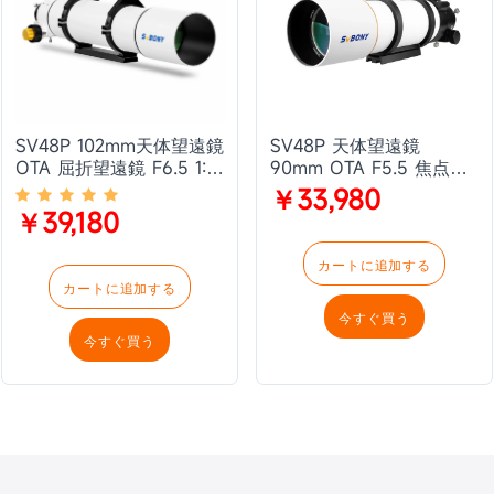
SV48P 102mm天体望遠鏡
SV48P 天体望遠鏡
OTA 屈折望遠鏡 F6.5 1:10
90mm OTA F5.5 焦点距
ギア比 AR反射防止コーテ
離500mm FMC RAP倍速
￥33,980
ィング デュアルスピード
フォーカサー 360°回転角
￥39,180
フォーカシング天体観測
度 天体観測用
用 深宇宙観測 主に目視用
カートに追加する
カートに追加する
今すぐ買う
今すぐ買う