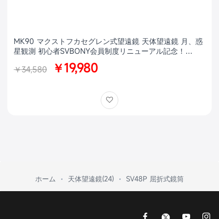
MK90 マクストフカセグレン式望遠鏡 天体望遠鏡 月、惑
星観測 初心者SVBONY会員制度リニューアル記念！
MK90特別価格キャンペーン【訳ありアウトレット × 数量
￥19,980
￥34,580
限定】
ホーム
天体望遠鏡(24)
SV48P 屈折式鏡筒