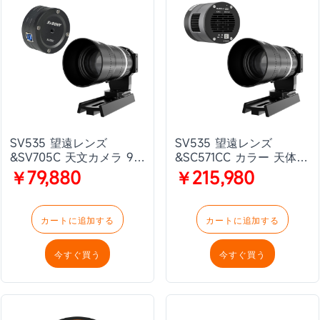
SV535 望遠レンズ
SV535 望遠レンズ
&SV705C 天文カメラ 9周
&SC571CC カラー 天体写
年特別セット
真カメラ 9周年特別セッ
￥79,880
￥215,980
ト
カートに追加する
カートに追加する
今すぐ買う
今すぐ買う