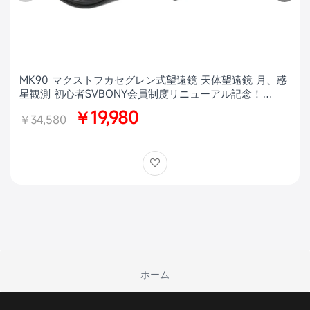
MK90 マクストフカセグレン式望遠鏡 天体望遠鏡 月、惑
星観測 初心者SVBONY会員制度リニューアル記念！
MK90特別価格キャンペーン【訳ありアウトレット × 数量
￥19,980
￥34,580
限定】
ホーム