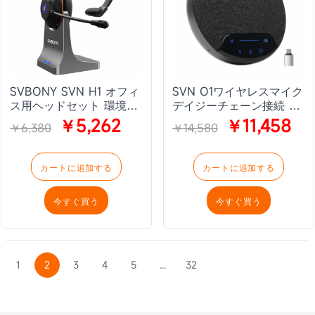
SVBONY SVN H1 オフィ
SVN O1ワイヤレスマイク
ス用ヘッドセット 環境ノ
デイジーチェーン接続 オ
イズキャンセリング技術
ンライン会議・セミナ
￥5,262
￥11,458
￥6,380
￥14,580
120g軽量 270°回転ジョイ
ー 8～30名規模の中大会
スティックマイク オフィ
議に最適
ス 在宅勤務 通話
カートに追加する
カートに追加する
今すぐ買う
今すぐ買う
1
2
3
4
5
...
32