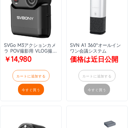
SVGo M3アクションカメ
SVN A1 360°オールイン
ラ POV撮影用 VLOG撮影
ワン会議システム
用
￥14,980
価格は近日公開
カートに追加する
カートに追加する
今すぐ買う
今すぐ買う