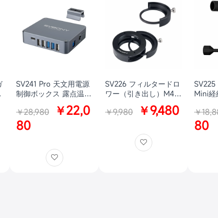
ガ
SV241 Pro 天文用電源
SV226 フィルタードロ
SV225
写
制御ボックス 露点温度
ワー（引き出し）M48-
Mini
差制御 ON/OFFリモー
M54 2インチフィルタ
上下-6
￥22,0
￥9,480
￥28,980
￥9,980
￥18,8
ト制御 ESD保護 短絡
ー取り付け用 深空の天
耐荷重
保護 電源検出 天文機
80
体写真用
80
材用