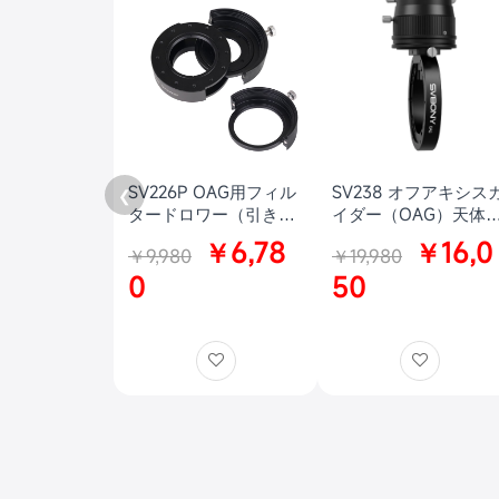
SV226P OAG用フィル
SV238 オフアキシス
❮
タードロワー（引き出
イダー（OAG）天体
し）M42-M48 1.25イ
真用
￥6,78
￥16,0
￥9,980
￥19,980
ンチ&2インチフィルタ
ー取り付け用 深空の天
0
50
体写真用