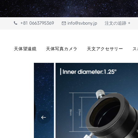
+81 0663795369
info@svbony.jp
注文の追跡 +
天体望遠鏡
天体写真カメラ
天文アクセサリー
ス