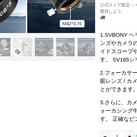
公式ストア限定 –
獲得しよう。
0
1.SVBON
ンズやカメラ
イドスコープ
す。 SV16
2.フォーカサ
眼レンズ / カ
とができます
3.さらに、カ
ォーカシング
す。 正確な