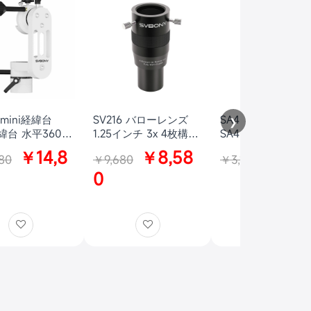
 mini経緯台
SV216 バローレンズ
SA406 アダプター
❯
経緯台 水平360°
1.25インチ 3x 4枚構成
SA401 APO
0°～+60° 最大
惑星観測・写真撮影用
85/100mm スポ
￥14,8
￥8,58
￥2,9
80
￥9,680
￥3,180
5kg 天体観測用
ングスコープ用 SV
0
と SV245 ズーム
レンズに対応