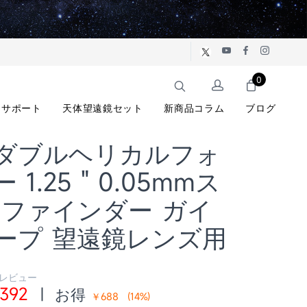
0
サポート
天体望遠鏡セット
新商品コラム
ブログ
1 ダブルヘリカルフォ
1.25 " 0.05mmス
 ファインダー ガイ
ープ 望遠鏡レンズ用
 レビュー
392
|
お得
￥688
(
14
%)