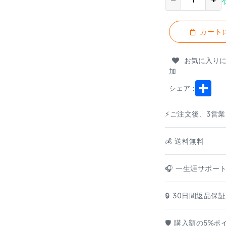
カート
お気に入り
加
Shar
シェア :
⚡ご注文後、3営
💰️ 送料無料
🎧 一生涯サポー
🔒 30日間返品保証
🛡️ 購入額の5%