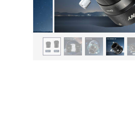
4
/
1