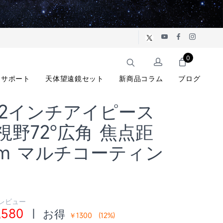
0
サポート
天体望遠鏡セット
新商品コラム
ブログ
6 2インチアイピース
視野72°広角 焦点距
mm マルチコーティン
 レビュー
,580
|
お得
￥1300
(
12
%)