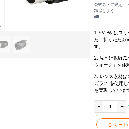
公式ストア限定 –
獲得しよう。
6
1. SV136 
た、折りたたみ
す。
2. 見かけ視野
ウォーク」を体
3. レンズ素材
ガラス を使用
を実現していま
カート