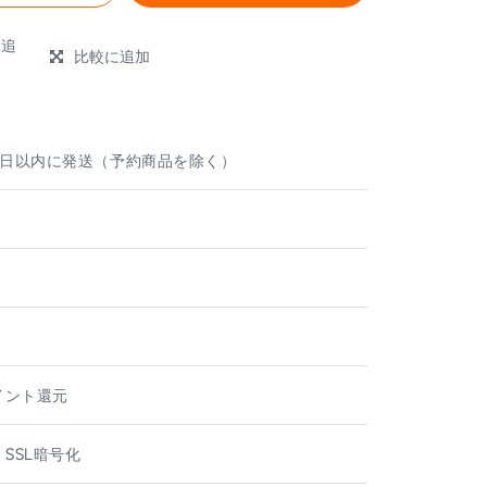
に追
比較に追加
e
業日以内に発送（予約商品を除く）
ト
ポイント還元
 SSL暗号化