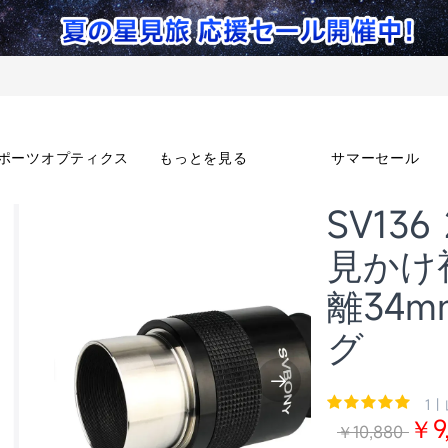
ポーツオプティクス
もっとを見る
サマーセール
SV13
見かけ
離34
グ
1 |
￥9
￥10,880