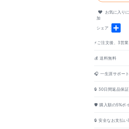
お気に入り
加
Shar
シェア :
⚡ご注文後、3営
💰️ 送料無料
🎧 一生涯サポー
🔒 30日間返品保証
🛡️ 購入額の5%
🔒 安全なお支払い|