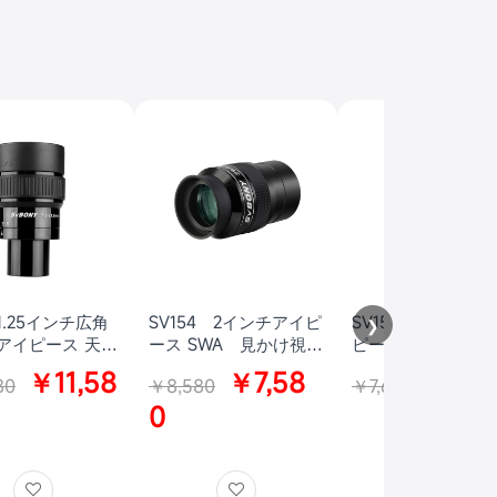
 1.25インチ広角
SV154 2インチアイピ
SV154 1.25インチ
❯
アイピース 天体
ース SWA 見かけ視野
ピース 見かけ視野70°
用
70 °天体望遠鏡用 焦
超広角 焦点距離15
￥11,58
￥7,58
￥7,3
80
￥8,580
￥7,680
点距離26mm接眼レン
天体望遠鏡用
ズ
0