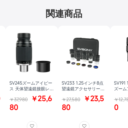
関連商品
SV245ズームアイピー
SV233 1.25インチ8点
SV191
ス 天体望遠鏡接眼レン
望遠鏡アクセサリーキ
ズーム
ィ
ズ 広角アイピース 惑
ット 高倍率/低倍率ア
望遠鏡
0
￥25,6
￥23,5
￥37,980
￥27,580
￥12,7
0
星アイピースクリック
イピース初心者向け
ストップ設計 63°の広
80
LRGBフィルター ムー
80
0
視野 デュアルレンズイ
ンフィルター 可変偏光
ンターフェース 2倍ズ
フィルター 2倍バロー
ーム比 乱視矯正器の取
レンズ クセサリーボッ