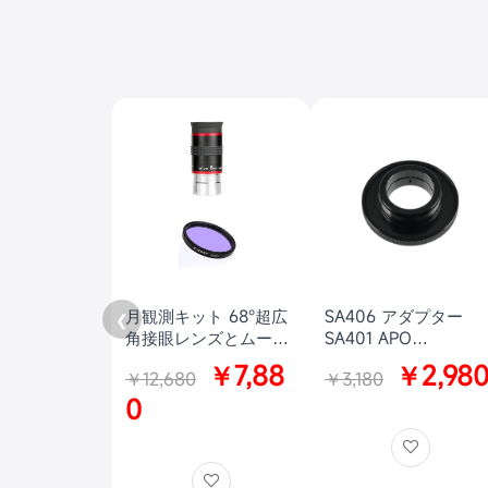
月観測キット 68°超広
SA406 アダプター
❮
角接眼レンズとムーン
SA401 APO
フィルターセット
85/100mm スポッテ
￥7,88
￥2,98
￥12,680
￥3,180
ングスコープ用 SV23
0
と SV245 ズーム接眼
レンズに対応