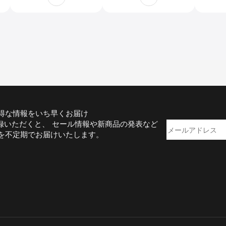
り付けをサポート惑星
クス付き 木星や月の
観測 月観測 天文学の
観測 広範囲の星雲・
観測 星雲星団
星団
得な情報をいち早くお届け
録いただくと、 セール情報や新商品の発表など
を不定期でお届けいたします。