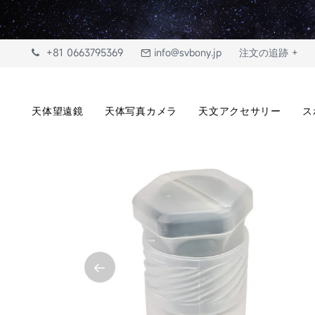
+81 0663795369
info@svbony.jp
注文の追跡 +
天体望遠鏡
天体写真カメラ
天文アクセサリー
ス