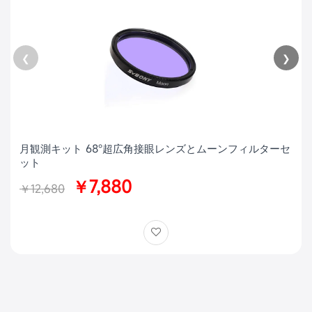
❮
❯
月観測キット 68°超広角接眼レンズとムーンフィルターセ
ット
￥7,880
￥12,680