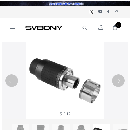
0
6
/
12