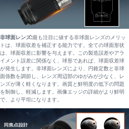
非球面レンズ:
最も注目に値する非球面レンズのメリッ
トは、球面収差を補正する能力です。全ての球面形状
は、球面収差に影響を与えます。この製造誤差やアラ
イメント誤差に関係なく、球形であれば、球面収差球
が発生します。非球面レンズにより、円錐定数と非球
面係数を調節し、レンズ周辺部のゆがみが少なく、レ
ンズが薄く軽くなります。画質と鮮明度の低下の問題
を制御し、軽減します。画像エッジの詳細がより鮮明
で、より平坦になります。