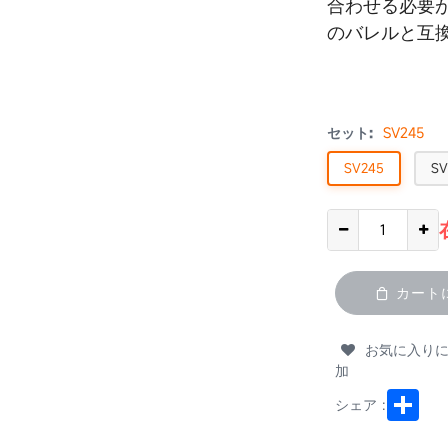
合わせる必要
のバレルと互
セット:
SV245
SV245
SV
カート
お気に入り
加
Shar
シェア :