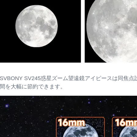
VBONY SV245惑星ズーム望遠鏡アイピースは同焦
間を大幅に節約できます。