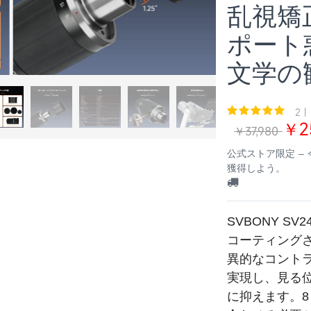
乱視矯
ポート
文学の
1
2 |
￥2
￥37,980
公式ストア限定 –
獲得しよう。
SVBONY SV2
コーティング
異的なコント
実現し、見る
に抑えます。
8