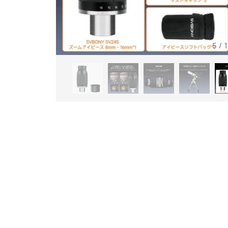
6
/
1