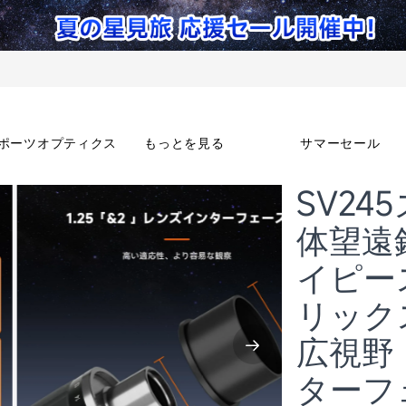
ポーツオプティクス
もっとを見る
サマーセール
SV24
体望遠
イピー
リック
広視野
ターフ