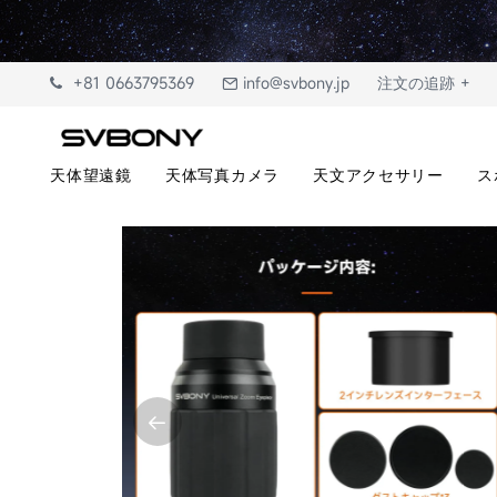
+81 0663795369
info@svbony.jp
注文の追跡 +
天体望遠鏡
天体写真カメラ
天文アクセサリー
ス