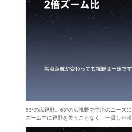
63°の広視野。63°の広視野で主流のニーズ
ズーム中に視野を失うことなく、一貫した没