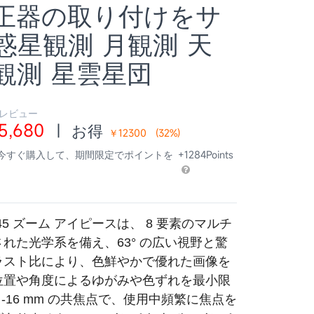
正器の取り付けをサ
惑星観測 月観測 天
観測 星雲星団
 レビュー
5,680
|
お得
￥12300
(
32
%)
 今すぐ購入して、期間限定でポイントを
+1284Points
45
ズーム アイピースは、
8
要素のマルチ
された光学系を備え、
63
° の広い視野と驚
ラスト比により、色鮮やかで優れた画像を
位置や角度によるゆがみや色ずれを最小限
 -16 mm
の共焦点で、使用中頻繁に焦点を