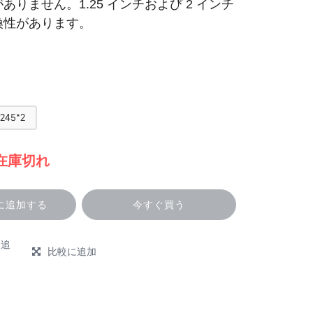
がありません。
1.25
インチおよび
2
インチ
換性があります。
245*2
在庫切れ
に追加する
今すぐ買う
に追
比較に追加
e