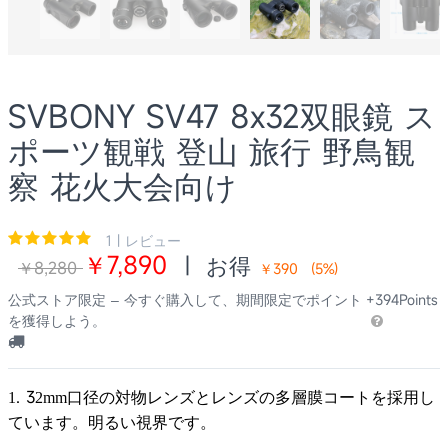
SVBONY SV47 8x32双眼鏡 ス
ポーツ観戦 登山 旅行 野鳥観
察 花火大会向け
1 | レビュー
￥7,890
|
お得
￥8,280
￥390
(
5
%)
公式ストア限定 – 今すぐ購入して、期間限定でポイント
+394Points
を獲得しよう。
. 3
1
2mm口径の対物レンズとレンズの多層膜コート
を採用し
ています。明るい視界です。