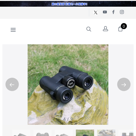
0
5
/
9