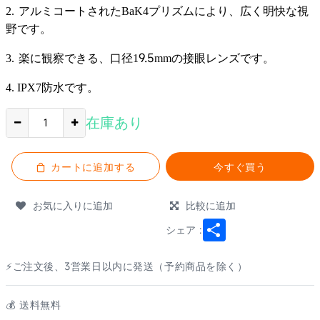
2.
アルミコートされた
BaK4プリズムにより、広く明快な視
野です。
9.5
3.
楽に観察できる、口径
1
mmの接眼レンズです
。
4.
IPX7防水です。
在庫あり
カートに追加する
今すぐ買う
お気に入りに追加
比較に追加
Share
シェア :
⚡ご注文後、3営業日以内に発送（予約商品を除く）
💰️ 送料無料