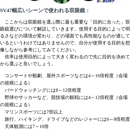
SV47幅広いシーンで使われる双眼鏡：
ここからは双眼鏡を選ぶ際に最も重要な「目的に合った」双
眼鏡選びについて解説していきます。使用する目的によって明
るさなどの環境が変わり、どの場面でも高性能なものが適して
いるというわけではありませんので、自分が使用する目的を想
像しながら参考にしてみてください。
倍率は使用目的によって大きく変わるので先に目的を決めて
から選ぶと良いでしょう。
コンサートや観劇、屋外スポーツなどは
4～16倍程度（会場
の規模による）
バードウォッチングには
8～12倍程度
野球やサッカーなど、競技場の観戦には
4～12倍程度（会場
の規模による）
マリンスポーツには
7倍以上
旅行、ハイキング、ドライブなどのレジャーには
6～8倍程度
天体観測には
7～10倍