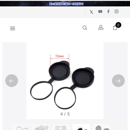
0
5
/
5