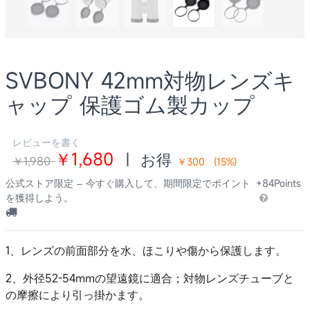
SVBONY 42mm対物レンズキ
ャップ 保護ゴム製カップ
レビューを書く
￥1,680
|
お得
￥1,980
￥300
(
15
%)
公式ストア限定 – 今すぐ購入して、期間限定でポイント
+84Points
を獲得しよう。
1、レンズの前面部分を水、ほこりや傷から保護します。
2、外径52-54mmの望遠鏡に適合；対物レンズチューブと
の摩擦により引っ掛かます。