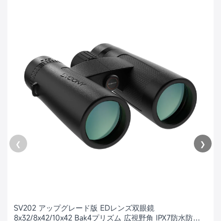
❮
❯
SV202 アップグレード版 EDレンズ双眼鏡
8x32/8x42/10x42 Bak4プリズム 広視野角 IPX7防水防曇