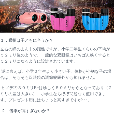
１．眼幅は子どもに合うか？
左右の瞳のまん中の距離ですが、小学二年生くらいの平均が
５２ミリ位のようで、一般的な双眼鏡はいちばん狭くすると
５２ミリになるように設計されています。
逆に言えば、小学２年生より小さい子、体格が小柄な子の場
合は、そもそも双眼鏡の調節範囲外かも知れません。
ヒノデの３０ミリB+は珍しく５０ミリからとなっており（２
ミリの差は大きい）、小学生ならほぼ問題なく使用できま
す。プレゼント用にはちょっと高すぎですが･･･。
２．倍率が高すぎないか？