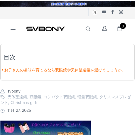
0
目次
お子さんの趣味を育てるなら双眼鏡や天体望遠鏡を選びましょうか。
svbony
天体望遠鏡, 双眼鏡, コンパクト双眼鏡, 軽量双眼鏡, クリスマスプレゼ
ント, Christmas gifts
11月 27, 2025