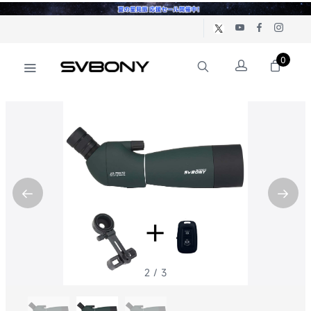
0
2
/
3