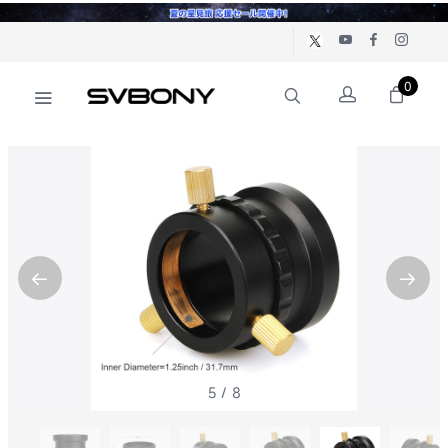
0
5
/
8