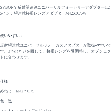
SVBONY
反射
望遠鏡ユニバーサルフォーカサーアダプター1.2
5
インチ
望遠鏡接眼レンズアダプターM42X0.75W
使いやすい：
反射望遠鏡ユニバーサルフォーカスアダプター
が取扱やすいで
す。
3本のネジを回して、接眼レンズを微調整し、
オブジェ
ト
に合わせます
。
仕様：
めねじ：M42 * 0.75
色：黒
ネットウエート
：70g / 2.46oz