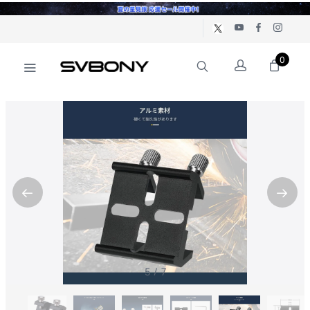
0
6
/
7