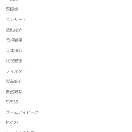
双眼鏡
コンサート
活動紹介
電視観望
天体撮影
眼視観望
フィルター
製品紹介
自然観察
SV555
ズームアイピース
MK127