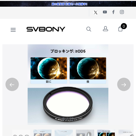
0
5
/
12