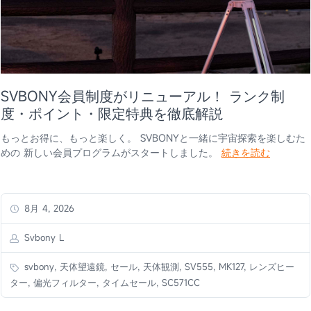
SVBONY会員制度がリニューアル！ ランク制
度・ポイント・限定特典を徹底解説
もっとお得に、もっと楽しく。 SVBONYと一緒に宇宙探索を楽しむた
めの 新しい会員プログラムがスタートしました。
続きを読む
8月 4, 2026
Svbony L
svbony, 天体望遠鏡, セール, 天体観測, SV555, MK127, レンズヒー
ター, 偏光フィルター, タイムセール, SC571CC