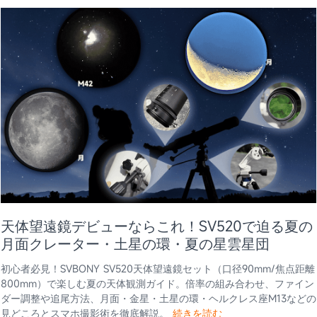
天体望遠鏡デビューならこれ！SV520で迫る夏の
月面クレーター・土星の環・夏の星雲星団
初心者必見！SVBONY SV520天体望遠鏡セット（口径90mm/焦点距離
800mm）で楽しむ夏の天体観測ガイド。倍率の組み合わせ、ファイン
ダー調整や追尾方法、月面・金星・土星の環・ヘルクレス座M13などの
見どころとスマホ撮影術を徹底解説。
続きを読む