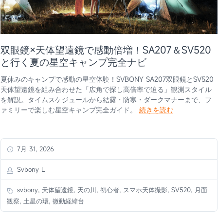
双眼鏡×天体望遠鏡で感動倍増！SA207＆SV520
と行く夏の星空キャンプ完全ナビ
夏休みのキャンプで感動の星空体験！SVBONY SA207双眼鏡とSV520
天体望遠鏡を組み合わせた「広角で探し高倍率で迫る」観測スタイル
を解説。タイムスケジュールから結露・防寒・ダークマナーまで、フ
ァミリーで楽しむ星空キャンプ完全ガイド。
続きを読む
7月 31, 2026
Svbony L
svbony, 天体望遠鏡, 天の川, 初心者, スマホ天体撮影, SV520, 月面
観察, 土星の環, 微動経緯台