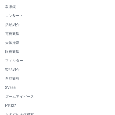
双眼鏡
コンサート
活動紹介
電視観望
天体撮影
眼視観望
フィルター
製品紹介
自然観察
SV555
ズームアイピース
MK127
おすすめ天体機材