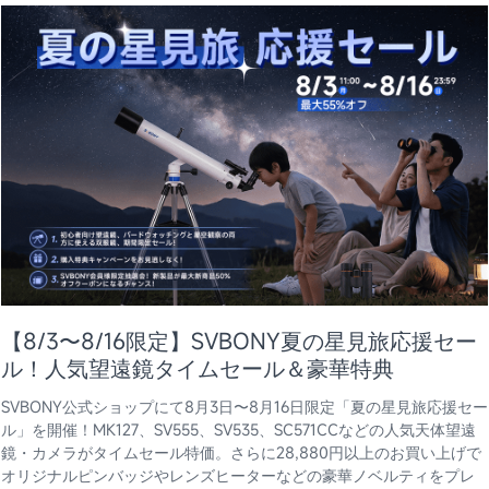
【8/3〜8/16限定】SVBONY夏の星見旅応援セー
ル！人気望遠鏡タイムセール＆豪華特典
SVBONY公式ショップにて8月3日〜8月16日限定「夏の星見旅応援セー
ル」を開催！MK127、SV555、SV535、SC571CCなどの人気天体望遠
鏡・カメラがタイムセール特価。さらに28,880円以上のお買い上げで
オリジナルピンバッジやレンズヒーターなどの豪華ノベルティをプレ