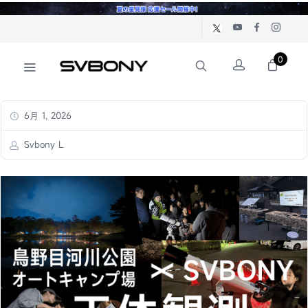
0
6月 1, 2026
Svbony L