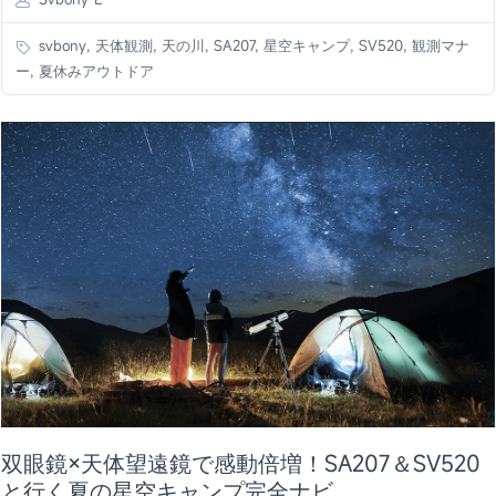
svbony, 天体観測, 天の川, SA207, 星空キャンプ, SV520, 観測マナ
ー, 夏休みアウトドア
双眼鏡×天体望遠鏡で感動倍増！SA207＆SV520
と行く夏の星空キャンプ完全ナビ