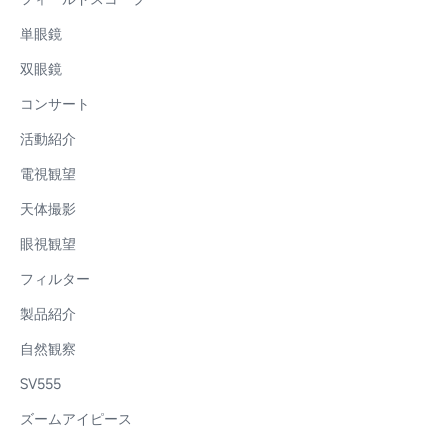
単眼鏡
双眼鏡
コンサート
活動紹介
電視観望
天体撮影
眼視観望
フィルター
製品紹介
自然観察
SV555
ズームアイピース