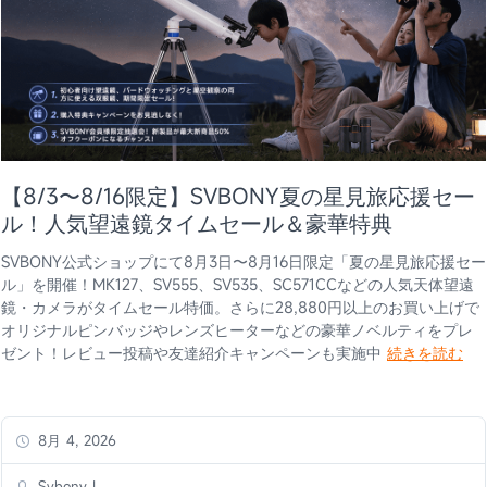
【8/3〜8/16限定】SVBONY夏の星見旅応援セー
ル！人気望遠鏡タイムセール＆豪華特典
SVBONY公式ショップにて8月3日〜8月16日限定「夏の星見旅応援セー
ル」を開催！MK127、SV555、SV535、SC571CCなどの人気天体望遠
鏡・カメラがタイムセール特価。さらに28,880円以上のお買い上げで
オリジナルピンバッジやレンズヒーターなどの豪華ノベルティをプレ
ゼント！レビュー投稿や友達紹介キャンペーンも実施中
続きを読む
8月 4, 2026
Svbony L