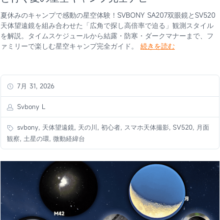
夏休みのキャンプで感動の星空体験！SVBONY SA207双眼鏡とSV520
天体望遠鏡を組み合わせた「広角で探し高倍率で迫る」観測スタイル
を解説。タイムスケジュールから結露・防寒・ダークマナーまで、フ
ァミリーで楽しむ星空キャンプ完全ガイド。
続きを読む
7月 31, 2026
Svbony L
svbony, 天体望遠鏡, 天の川, 初心者, スマホ天体撮影, SV520, 月面
観察, 土星の環, 微動経緯台