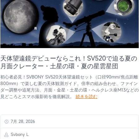
天体望遠鏡デビューならこれ！SV520で迫る夏の
月面クレーター・土星の環・夏の星雲星団
初心者必見！SVBONY SV520天体望遠鏡セット（口径90mm/焦点距離
800mm）で楽しむ夏の天体観測ガイド。倍率の組み合わせ、ファイン
ダー調整や追尾方法、月面・金星・土星の環・ヘルクレス座M13などの
見どころとスマホ撮影術を徹底解説。
続きを読む
7月 28, 2026
Svbony L