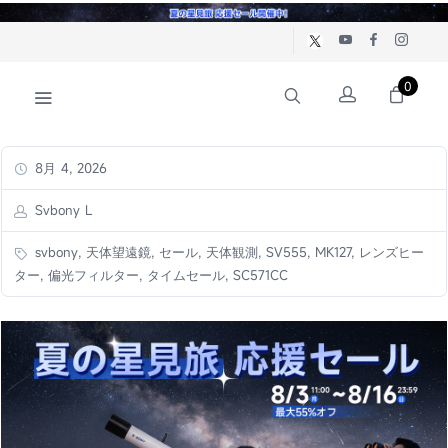
0
8月 4, 2026
Svbony L
svbony, 天体望遠鏡, セール, 天体観測, SV555, MK127, レンズヒー
ター, 偏光フィルター, タイムセール, SC571CC