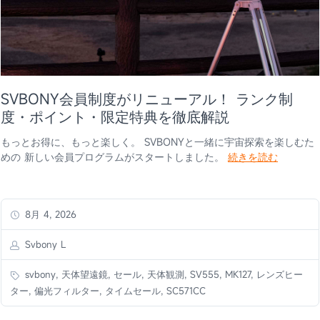
SVBONY会員制度がリニューアル！ ランク制
度・ポイント・限定特典を徹底解説
もっとお得に、もっと楽しく。 SVBONYと一緒に宇宙探索を楽しむた
めの 新しい会員プログラムがスタートしました。
続きを読む
8月 4, 2026
Svbony L
svbony, 天体望遠鏡, セール, 天体観測, SV555, MK127, レンズヒー
ター, 偏光フィルター, タイムセール, SC571CC