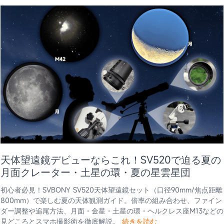
天体望遠鏡デビューならこれ！SV520で迫る夏の
月面クレーター・土星の環・夏の星雲星団
初心者必見！SVBONY SV520天体望遠鏡セット（口径90mm/焦点距離
800mm）で楽しむ夏の天体観測ガイド。倍率の組み合わせ、ファイン
ダー調整や追尾方法、月面・金星・土星の環・ヘルクレス座M13などの
見どころとスマホ撮影術を徹底解説。
続きを読む