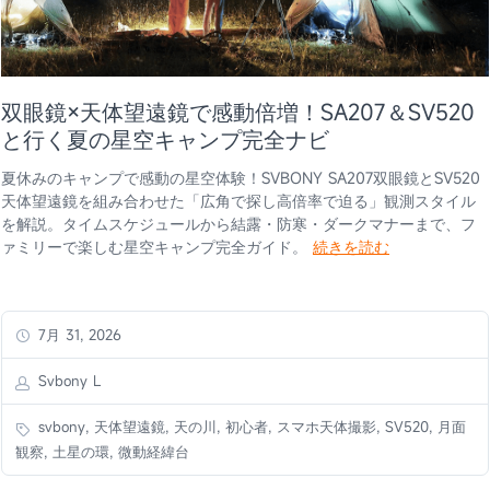
双眼鏡×天体望遠鏡で感動倍増！SA207＆SV520
と行く夏の星空キャンプ完全ナビ
夏休みのキャンプで感動の星空体験！SVBONY SA207双眼鏡とSV520
天体望遠鏡を組み合わせた「広角で探し高倍率で迫る」観測スタイル
を解説。タイムスケジュールから結露・防寒・ダークマナーまで、フ
ァミリーで楽しむ星空キャンプ完全ガイド。
続きを読む
7月 31, 2026
Svbony L
svbony, 天体望遠鏡, 天の川, 初心者, スマホ天体撮影, SV520, 月面
観察, 土星の環, 微動経緯台