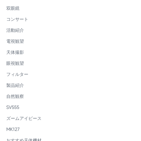
双眼鏡
コンサート
活動紹介
電視観望
天体撮影
眼視観望
フィルター
製品紹介
自然観察
SV555
ズームアイピース
MK127
おすすめ天体機材