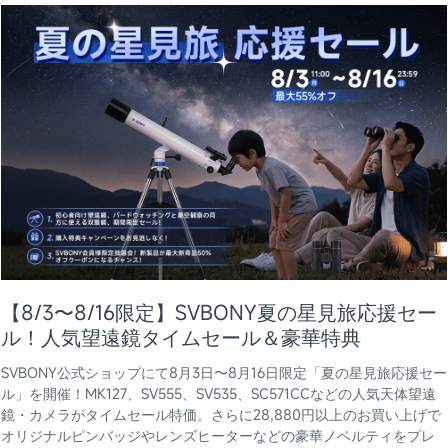
【8/3〜8/16限定】SVBONY夏の星見旅応援セー
ル！人気望遠鏡タイムセール＆豪華特典
SVBONY公式ショップにて8月3日〜8月16日限定「夏の星見旅応援セー
ル」を開催！MK127、SV555、SV535、SC571CCなどの人気天体望遠
鏡・カメラがタイムセール特価。さらに28,880円以上のお買い上げで
オリジナルピンバッジやレンズヒーターなどの豪華ノベルティをプレ