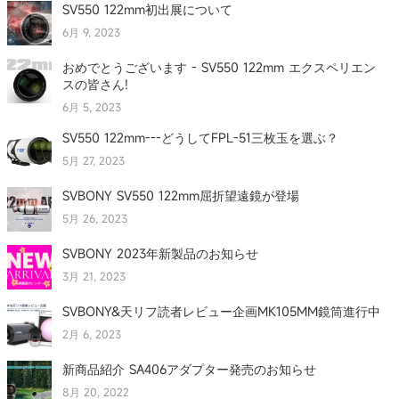
SV550 122mm初出展について
6月 9, 2023
おめでとうございます - SV550 122mm エクスペリエン
スの皆さん!
6月 5, 2023
SV550 122mm---どうしてFPL-51三枚玉を選ぶ？
5月 27, 2023
SVBONY SV550 122mm屈折望遠鏡が登場
5月 26, 2023
SVBONY 2023年新製品のお知らせ
3月 21, 2023
SVBONY&天リフ読者レビュー企画MK105MM鏡筒進行中
2月 6, 2023
新商品紹介 SA406アダプター発売のお知らせ
8月 20, 2022