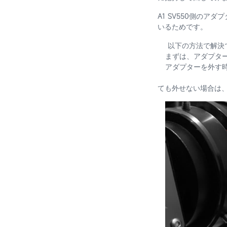
A1 SV550側の
いるためです。
以下の方法で解決
まずは、アダプター
アダプターを
全
ても外せない場合は