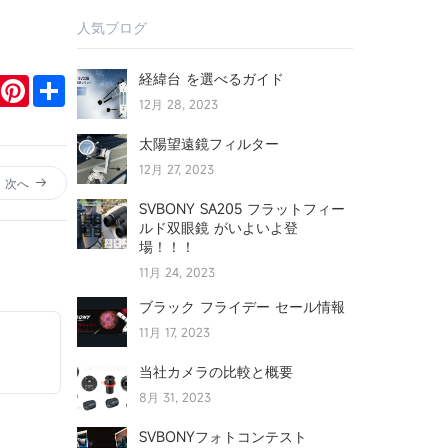
人気ブログ
経緯台 を選べるガイド
r
mail
Pinterest
Share
12月 28, 2023
太陽望遠鏡フィルター
12月 27, 2023
次へ
SVBONY SA205 フラットフィー
ルド双眼鏡 がいよいよ登
場！！！
11月 24, 2023
ブラック フライデー セール情報
11月 17, 2023
当社カメラの比較と概要
8月 31, 2023
SVBONYフォトコンテスト