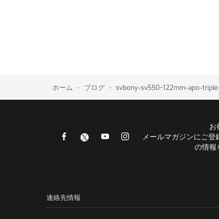
ホーム
ブログ
svbony-sv550-122mm-apo-triple-
お
メールマガジンにご登
の情報
連絡先情報