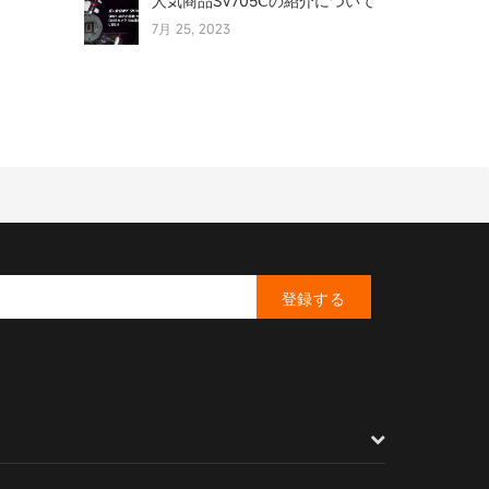
人気商品SV705Ⅽの紹介について
7月 25, 2023
サマー セール 記念品を無料で手
に入れよう
7月 15, 2023
SV605MCーIMX533搭載されて
いるモノクロ冷却カメラについ
て
7月 15, 2023
SC001 Wifi カメラ の該当シーン
について
登録する
7月 15, 2023
太陽を観察するための究極のガ
イド
6月 17, 2023
SV550 122MM アクセサリ(初
編）----0.8X フラットナ/レデュ
ーサー