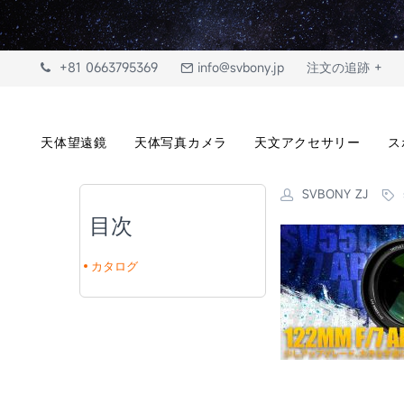
+81 0663795369
info@svbony.jp
注文の追跡 +
天体望遠鏡
天体写真カメラ
天文アクセサリー
ス
SVBONY ZJ
目次
カタログ