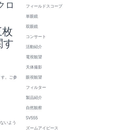
ポクロ
フィールドスコープ
単眼鏡
双眼鏡
三枚
コンサート
関す
活動紹介
電視観望
天体撮影
ます。ご参
眼視観望
フィルター
製品紹介
自然観察
SV555
らないよう
ズームアイピース