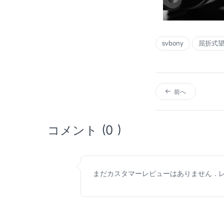
svbony
屈折式
前へ
コメント (0 )
まだカスタマーレビューはありません . レ