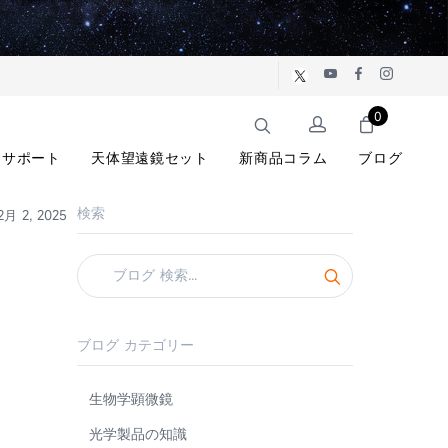
0
サポート
天体望遠鏡セット
新商品コラム
ブログ
検索
2月 2, 2025
ブログ カテゴリー
生物学顕微鏡
光学製品の知識