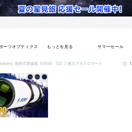
ポーツオプティクス
もっとを見る
サマーセール
svbony, 屈折式望遠鏡, SV550 122, 三枚玉アポクロマート
1