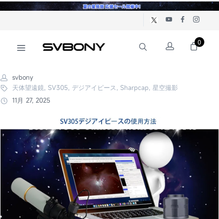
0
svbony
天体望遠鏡, SV305, デジアイピース, Sharpcap, 星空撮影
11月 27, 2025