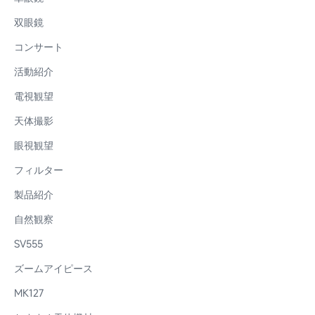
双眼鏡
コンサート
活動紹介
電視観望
天体撮影
眼視観望
フィルター
製品紹介
自然観察
SV555
ズームアイピース
MK127