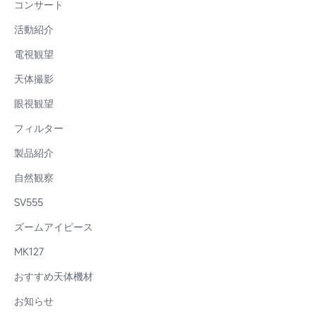
コンサート
活動紹介
電視観望
天体撮影
眼視観望
フィルター
製品紹介
自然観察
SV555
ズームアイピース
MK127
おすすめ天体機材
お知らせ