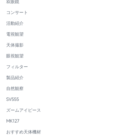
双眼鏡
コンサート
活動紹介
電視観望
天体撮影
眼視観望
フィルター
製品紹介
自然観察
SV555
ズームアイピース
MK127
おすすめ天体機材