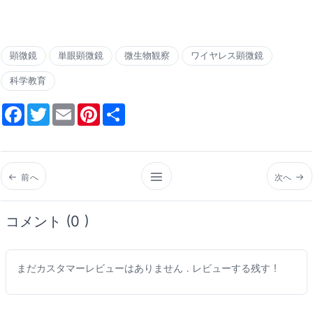
顕微鏡
単眼顕微鏡
微生物観察
ワイヤレス顕微鏡
科学教育
Facebook
Twitter
Email
Pinterest
Share
前へ
次へ
コメント (0 )
まだカスタマーレビューはありません . レビューする残す !