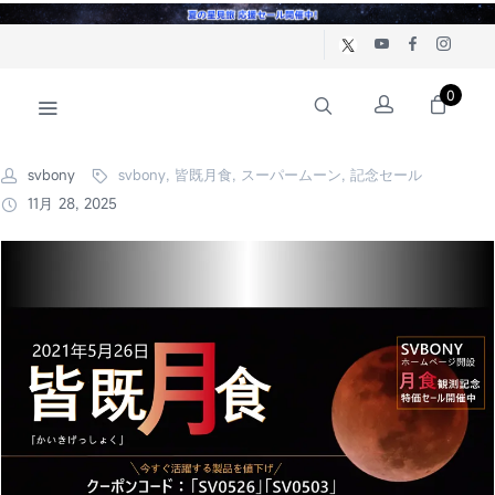
0
svbony
svbony, 皆既月食, スーパームーン, 記念セール
11月 28, 2025