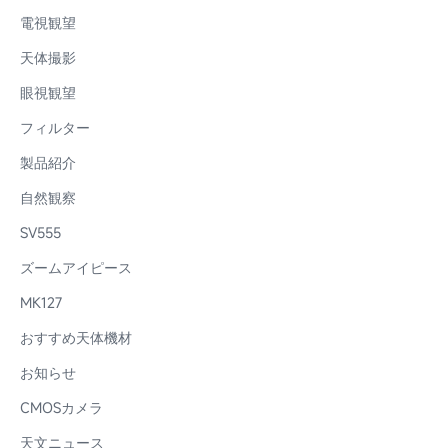
電視観望
天体撮影
眼視観望
フィルター
製品紹介
自然観察
SV555
ズームアイピース
MK127
おすすめ天体機材
お知らせ
CMOSカメラ
天文ニュース