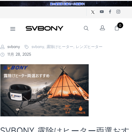
0
svbony
svbony, 露除けヒーター, レンズヒーター
11月 28, 2025
SVBONY 露除けヒーター両選おす