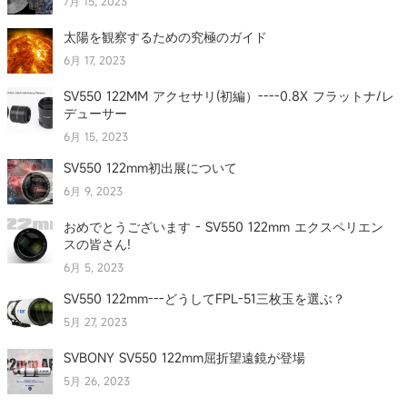
7月 15, 2023
太陽を観察するための究極のガイド
6月 17, 2023
SV550 122MM アクセサリ(初編）----0.8X フラットナ/レ
デューサー
6月 15, 2023
SV550 122mm初出展について
6月 9, 2023
おめでとうございます - SV550 122mm エクスペリエン
スの皆さん!
6月 5, 2023
SV550 122mm---どうしてFPL-51三枚玉を選ぶ？
5月 27, 2023
SVBONY SV550 122mm屈折望遠鏡が登場
5月 26, 2023