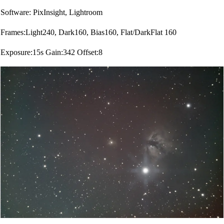
Software: PixInsight, Lightroom
Frames:Light240, Dark160, Bias160, Flat/DarkFlat 160
Exposure:15s Gain:342 Offset:8