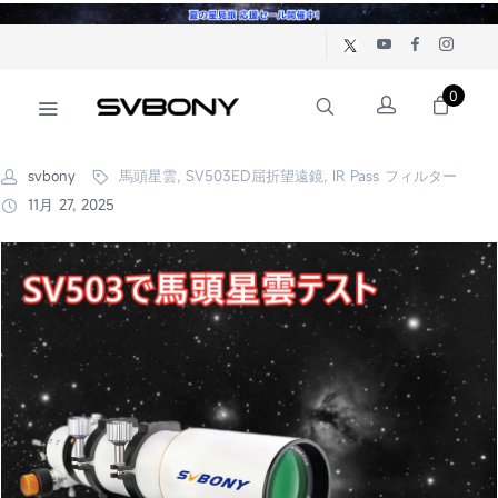
0
svbony
馬頭星雲, SV503ED屈折望遠鏡, IR Pass フィルター
11月 27, 2025