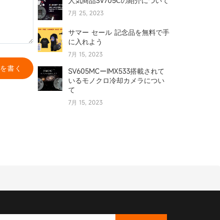
人気商品SV705Ⅽの紹介について
7月 25, 2023
サマー セール 記念品を無料で手
に入れよう
7月 15, 2023
を書く
SV605MCーIMX533搭載されて
いるモノクロ冷却カメラについ
て
7月 15, 2023
SC001 Wifi カメラ の該当シーン
について
7月 15, 2023
太陽を観察するための究極のガ
イド
6月 17, 2023
SV550 122MM アクセサリ(初
編）----0.8X フラットナ/レデュ
ーサー