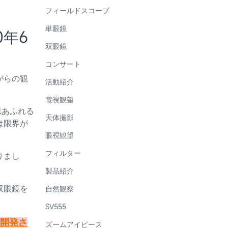
フィールドスコープ
単眼鏡
0年6
双眼鏡
コンサート
がらの観
活動紹介
電視観望
志あふれる
天体撮影
は限界が
眼視観望
フィルター
りまし
製品紹介
自然観察
双眼鏡を
SV555
の開発さ
ズームアイピース