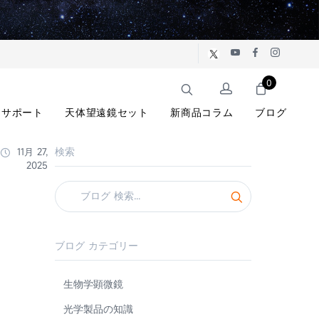
0
サポート
天体望遠鏡セット
新商品コラム
ブログ
検索
11月 27,
2025
ブログ カテゴリー
生物学顕微鏡
光学製品の知識