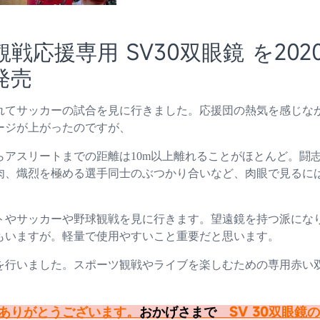
戦応援専用 SV30双眼鏡 を202
発売
れてサッカーの試合を見に行きました。応援団の熱気を感じな
ージが上がったのですが、
らアスリートまでの距離は10m以上離れることがほとんど。闘
肉、熾烈を極める選手同士のぶつかり合いなど、肉眼で見るに
トやサッカーや野球観戦を見に行きます。望遠鏡を持つ派にな
もいますが。軽量で使用やすいこと重要だと思います。
を行いました。スポーツ観戦やライブを楽しむための専用赤い
にありがとうございます。
おかげさまで
SV 30双眼鏡