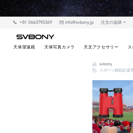
+81 0663795369
info@svbony.jp
注文の追跡 +
天体望遠鏡
天体写真カメラ
天文アクセサリー
ス
svbony
スポーツ観戦応援専