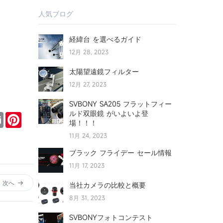
人気ブログ
経緯台 を選べるガイド
12月 28, 2023
太陽望遠鏡フィルター
12月 27, 2023
SVBONY SA205 フラットフィー
ルド双眼鏡 がいよいよ登
ter
Email
Pinterest
場！！！
11月 24, 2023
ブラック フライデー セール情報
11月 17, 2023
次へ
当社カメラの比較と概要
8月 31, 2023
SVBONYフォトコンテスト