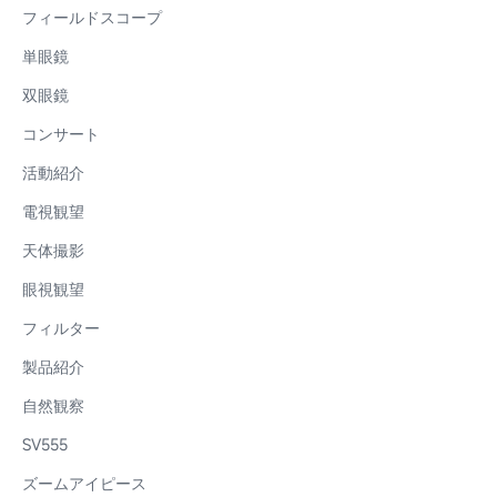
フィールドスコープ
単眼鏡
双眼鏡
コンサート
活動紹介
電視観望
天体撮影
眼視観望
フィルター
製品紹介
自然観察
SV555
ズームアイピース