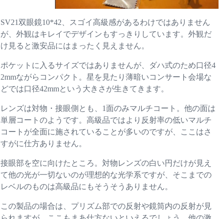
SV21双眼鏡10*42、スゴイ高級感があるわけではありません
が、外観はキレイでデザインもすっきりしています。外観だ
け見ると激安品にはまったく見えません。
ポケットに入るサイズではありませんが、ダハ式のため口径4
2mmながらコンパクト。星を見たり薄暗いコンサート会場な
どでは口径42mmという大きさが生きてきます。
レンズは対物・接眼側とも、1面のみマルチコート。他の面は
単層コートのようです。高級品ではより反射率の低いマルチ
コートが全面に施されていることが多いのですが、ここはさ
すがに仕方ありません。
接眼部を空に向けたところ。対物レンズの白い円だけが見え
て他の光が一切ないのが理想的な光学系ですが、そこまでの
レベルのものは高級品にもそうそうありません。
この製品の場合は、プリズム部での反射や鏡筒内の反射が見
られますが、ここもまあ仕方ないといえるでしょう。他の激