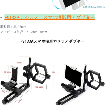
F9133Aデジカメ、スマホ撮影用アダプター
調整幅：55-95mm
アイピース外径：31.7mm-60mm