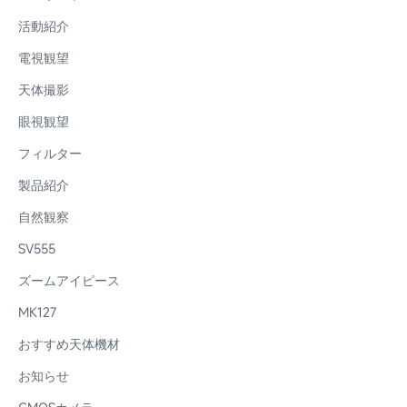
活動紹介
電視観望
天体撮影
眼視観望
フィルター
製品紹介
自然観察
SV555
ズームアイピース
MK127
おすすめ天体機材
お知らせ