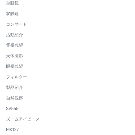
単眼鏡
双眼鏡
コンサート
活動紹介
電視観望
天体撮影
眼視観望
フィルター
製品紹介
自然観察
SV555
ズームアイピース
MK127