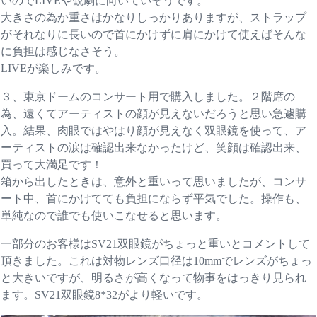
いのでLIVEや観劇に向いていそうです。
大きさの為か重さはかなりしっかりありますが、ストラップ
がそれなりに長いので首にかけずに肩にかけて使えばそんな
に負担は感じなさそう。
LIVEが楽しみです。
３、東京ドームのコンサート用で購入しました。２階席の
為、遠くてアーティストの顔が見えないだろうと思い急遽購
入。結果、肉眼ではやはり顔が見えなく双眼鏡を使って、ア
ーティストの涙は確認出来なかったけど、笑顔は確認出来、
買って大満足です！
箱から出したときは、意外と重いって思いましたが、コンサ
ート中、首にかけてても負担にならず平気でした。操作も、
単純なので誰でも使いこなせると思います。
一部分のお客様はSV21双眼鏡がちょっと重いとコメントして
頂きました。これは対物レンズ口径は10mmでレンズがちょっ
と大きいですが、明るさが高くなって物事をはっきり見られ
ます。SV21双眼鏡8*32がより軽いです。