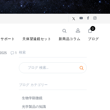
0
サポート
天体望遠鏡セット
新商品コラム
ブログ
検索
2025
1
ブログ カテゴリー
生物学顕微鏡
光学製品の知識