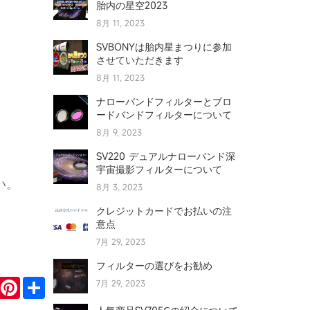
胎内の星空2023
8月 11, 2023
SVBONYは胎内星まつりに参加
させていただきます
8月 11, 2023
ナローバンドフィルターとブロ
ードバンドフィルターについて
8月 9, 2023
SV220 デュアルナローバンド深
宇宙撮影フィルターについて
い。
8月 3, 2023
クレジットカードでお払いの注
！
意点
7月 29, 2023
フィルターの選びをお勧め
r
mail
Pinterest
Share
7月 29, 2023