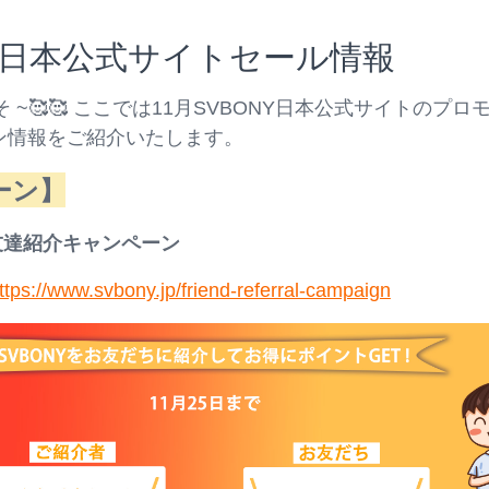
Y 日本公式サイトセール情報
こそ ~🥰🥰 ここでは11月SVBONY日本公式サイトのプロ
ン情報をご紹介いたします。
ーン
】
お友達紹介キャンペーン
ttps://www.svbony.jp/friend-referral-campaign