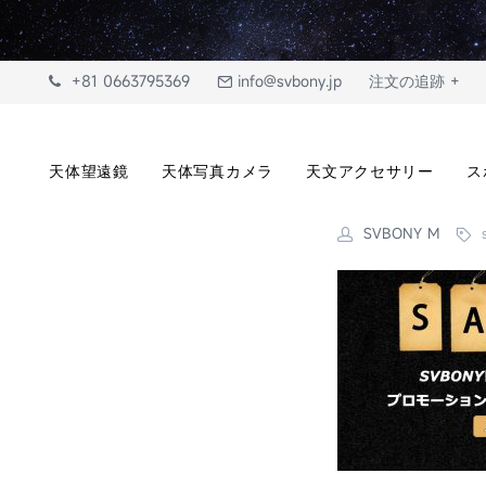
+81 0663795369
info@svbony.jp
注文の追跡 +
天体望遠鏡
天体写真カメラ
天文アクセサリー
ス
SVBONY M