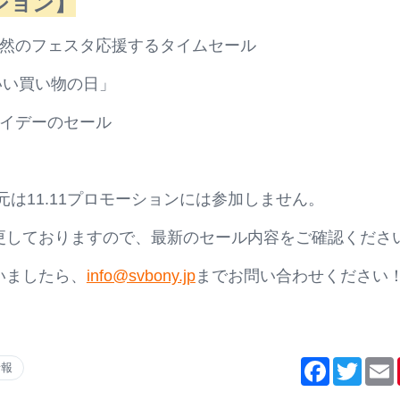
ション
】
自然のフェスタ応援するタイムセール
「いい買い物の日」
ライデーのセール
還元は11.11プロモーションには参加しません。
更しておりますので、最新のセール内容をご確認くださ
いましたら、
info@svbony.jp
までお問い合わせください
Facebook
Twitte
E
情報