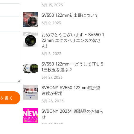
6月 15, 2023
SV550 122mm初出展について
6月 9, 2023
おめでとうございます - SV550 1
22mm エクスペリエンスの皆さ
ん!
6月 5, 2023
SV550 122mm---どうしてFPL-5
1三枚玉を選ぶ？
5月 27, 2023
SVBONY SV550 122mm屈折望
遠鏡が登場
を書く
5月 26, 2023
SVBONY 2023年新製品のお知ら
せ
3月 21, 2023