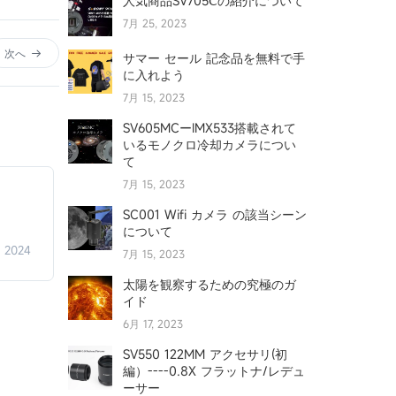
人気商品SV705Ⅽの紹介について
7月 25, 2023
次へ
サマー セール 記念品を無料で手
に入れよう
7月 15, 2023
SV605MCーIMX533搭載されて
いるモノクロ冷却カメラについ
て
7月 15, 2023
SC001 Wifi カメラ の該当シーン
について
, 2024
7月 15, 2023
太陽を観察するための究極のガ
イド
6月 17, 2023
SV550 122MM アクセサリ(初
編）----0.8X フラットナ/レデュ
ーサー