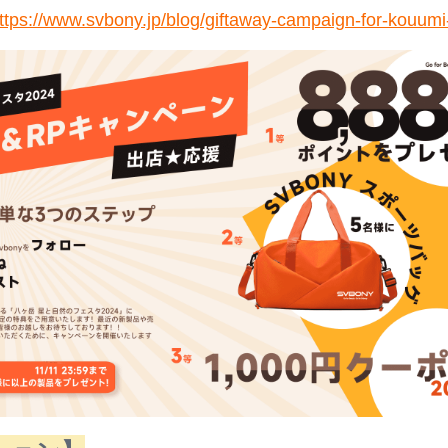
ttps://www.svbony.jp/blog/giftaway-campaign-for-kouum