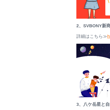
2、SVBONY新
詳細はこちら≫
h
3、八ケ岳星と