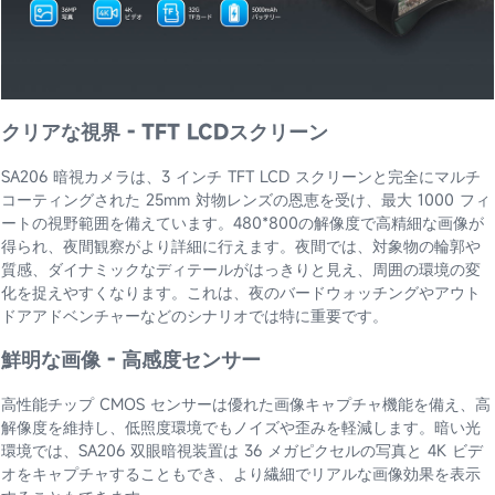
クリアな視界 - TFT LCDスクリーン
SA206 暗視カメラは、3 インチ TFT LCD スクリーンと完全にマルチ
コーティングされた 25mm 対物レンズの恩恵を受け、最大 1000 フィ
ートの視野範囲を備えています。480*800の解像度で高精細な画像が
得られ、夜間観察がより詳細に行えます。夜間では、対象物の輪郭や
質感、ダイナミックなディテールがはっきりと見え、周囲の環境の変
化を捉えやすくなります。これは、夜のバードウォッチングやアウト
ドアアドベンチャーなどのシナリオでは特に重要です。
鮮明な画像 - 高感度センサー
高性能チップ CMOS センサーは優れた画像キャプチャ機能を備え、高
解像度を維持し、低照度環境でもノイズや歪みを軽減します。暗い光
環境では、SA206 双眼暗視装置は 36 メガピクセルの写真と 4K ビデ
オをキャプチャすることもでき、より繊細でリアルな画像効果を表示