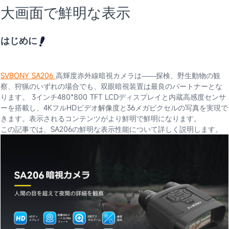
大画面で鮮明な表示
はじめに
SVBONY SA206
高輝度赤外線暗視カメラは——探検、野生動物の観
察、狩猟のいずれの場合でも、双眼暗視装置は最良のパートナーとな
ります。 3インチ480*800 TFT LCDディスプレイと内蔵高感度センサ
ーを搭載し、4KフルHDビデオ解像度と36メガピクセルの写真を実現で
きます。表示されるコンテンツがより鮮明で鮮明になります。
この記事では、SA206の鮮明な表示性能について詳しく説明します。