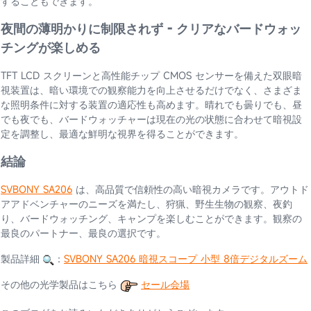
することもできます。
夜間の薄明かりに制限されず - クリアなバードウォッ
チングが楽しめる
TFT LCD スクリーンと高性能チップ CMOS センサーを備えた双眼暗
視装置は、暗い環境での観察能力を向上させるだけでなく、さまざま
な照明条件に対する装置の適応性も高めます。晴れでも曇りでも、昼
でも夜でも、バードウォッチャーは現在の光の状態に合わせて暗視設
定を調整し、最適な鮮明な視界を得ることができます。
結論
SVBONY SA206
は、高品質で信頼性の高い暗視カメラです。アウトド
アアドベンチャーのニーズを満たし、狩猟、野生生物の観察、夜釣
り、バードウォッチング、キャンプを楽しむことができます。観察の
最良のパートナー、最良の選択です。
製品詳細
：
SVBONY SA206 暗視スコープ 小型 8倍デジタルズーム
その他の光学製品はこちら
セール会場