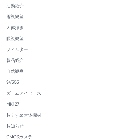
活動紹介
電視観望
天体撮影
眼視観望
フィルター
製品紹介
自然観察
SV555
ズームアイピース
MK127
おすすめ天体機材
お知らせ
CMOSカメラ