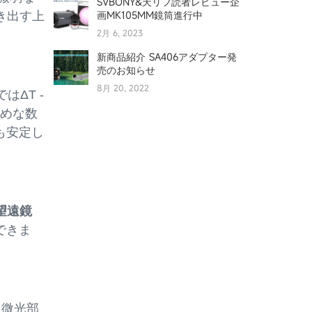
SVBONY&天リフ読者レビュー企
画MK105MM鏡筒進行中
き出す上
2月 6, 2023
新商品紹介 SA406アダプター発
売のお知らせ
8月 20, 2022
はΔT -
えめな数
も安定し
望遠鏡
できま
。微光部