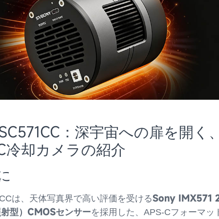
Y SC571CC：深宇宙への扉を開く
-C冷却カメラの紹介
に
Sony IMX571
571CCは、天体写真界で高い評価を受ける
照射型）CMOSセンサー
を採用した、APS-Cフォーマッ