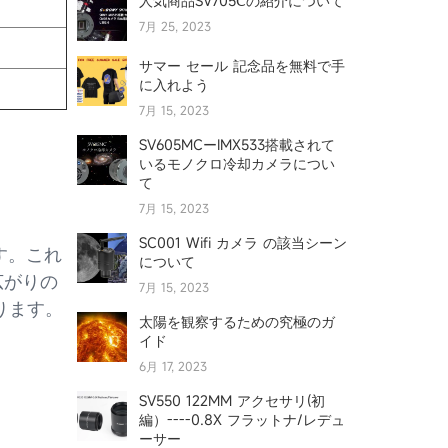
人気商品SV705Ⅽの紹介について
7月 25, 2023
サマー セール 記念品を無料で手
に入れよう
7月 15, 2023
SV605MCーIMX533搭載されて
いるモノクロ冷却カメラについ
て
7月 15, 2023
SC001 Wifi カメラ の該当シーン
す。これ
について
広がりの
7月 15, 2023
ります。
太陽を観察するための究極のガ
イド
6月 17, 2023
SV550 122MM アクセサリ(初
編）----0.8X フラットナ/レデュ
ーサー