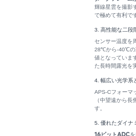
輝線星雲を撮影す
で極めて有利で
3. 高性能な二段
センサー温度を
28℃から-40
値となっていま
た長時間露光を
4. 幅広い光学
APS-Cフォー
（中望遠から長
す。
5. 優れたダイ
16ビットADC
を