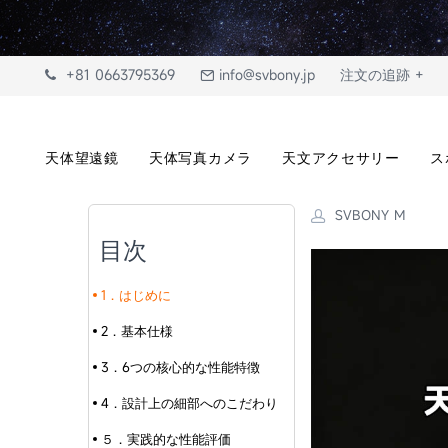
+81 0663795369
info@svbony.jp
注文の追跡 +
天体望遠鏡
天体写真カメラ
天文アクセサリー
ス
SVBONY M
目次
1．はじめに
2．基本仕様
3．6つの核心的な性能特徴
4．設計上の細部へのこだわり
５．実践的な性能評価