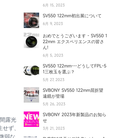
6月 15, 2023
SV550 122mm初出展について
6月 9, 2023
おめでとうございます - SV550 1
22mm エクスペリエンスの皆さ
ん!
6月 5, 2023
SV550 122mm---どうしてFPL-5
1三枚玉を選ぶ？
5月 27, 2023
SVBONY SV550 122mm屈折望
遠鏡が登場
5月 26, 2023
SVBONY 2023年新製品のお知ら
時間露光
せ
生せず、
3月 21, 2023
微弱な