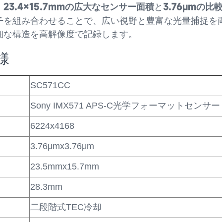
23.4×15.7mmの広大なセンサー面積
3.76µmの比
。
と
チ
を組み合わせることで、広い視野と豊富な光量捕捉を
細な構造を高解像度で記録します。
様
SC571CC
Sony IMX571 APS-C光学フォーマットセン
6224x4168
3.76μmx3.76μm
23.5mmx15.7mm
28.3mm
二段階式TEC冷却