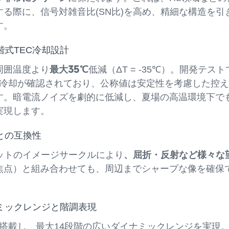
る際に、信号対雑音比(SN比)を高め、精細な構造を引
す。
階式TEC冷却設計
最大35℃
周囲温度より
低減（ΔT = -35℃）。開発テストで
℃の冷却が確認されており、公称値は安定性を考慮した控
す。暗電流ノイズを劇的に低減し、夏場の高温環境下で
実現します。
系との互換性
、屈折・反射など様々な
マットのイメージサークルにより
焦点）と組み合わせても、周辺までシャープな像を確保
ナミックレンジと階調表現
搭載し、最大14段階の広いダイナミックレンジを実現