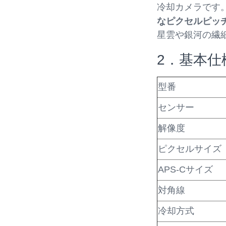
冷却カメラです
なピクセルピッ
星雲や銀河の繊
2
．
基本仕
型番
センサー
解像度
ピクセルサイズ
APS-Cサイズ
対角線
冷却方式