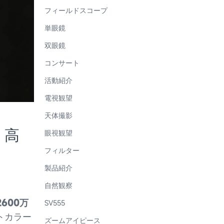
フィールドスコープ
単眼鏡
双眼鏡
コンサート
活動紹介
電視観望
天体撮影
、高
眼視観望
フィルター
製品紹介
自然観察
 2600万
SV555
トカラー
ズームアイピース