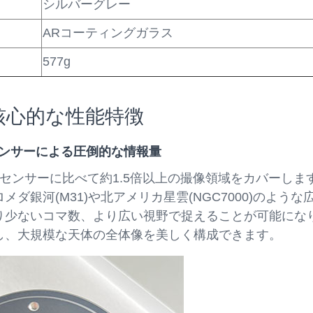
シルバーグレー
ARコーティングガラス
577g
核心的な性能特徴
大型センサーによる圧倒的な情報量
センサーに比べて約1.5倍以上の撮像領域をカバーしま
メダ銀河(M31)や北アメリカ星雲(NGC7000)のような
り少ないコマ数、より広い視野で捉えることが可能にな
し、大規模な天体の全体像を美しく構成できます。