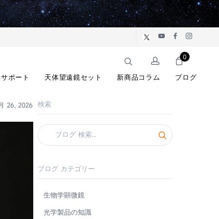
0
サポート
天体望遠鏡セット
新商品コラム
ブログ
検索
月 26, 2026
ブログ カテゴリー
生物学顕微鏡
光学製品の知識